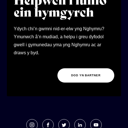
Helpwch i lunio
ein hymgyrch
Ydych chi’n gwmni nid-er-elw yng Nghymru?
Ymunwch â’n mudiad, a helpu i greu dyfodol
gwell i gymunedau yma yng Nghymru ac ar
draws y byd.
DOD YN BARTNER