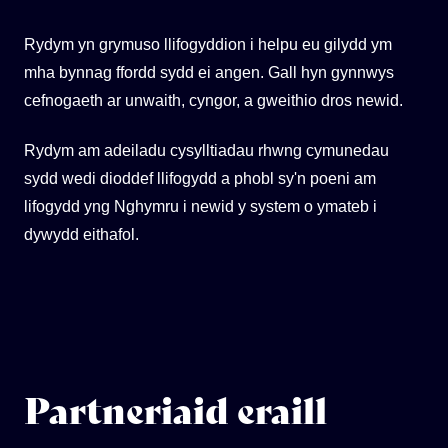
Rydym yn grymuso llifogyddion i helpu eu gilydd ym
mha bynnag ffordd sydd ei angen. Gall hyn gynnwys
cefnogaeth ar unwaith, cyngor, a gweithio dros newid.
Rydym am adeiladu cysylltiadau rhwng cymunedau
sydd wedi dioddef llifogydd a phobl sy'n poeni am
lifogydd yng Nghymru i newid y system o ymateb i
dywydd eithafol.
Partneriaid eraill