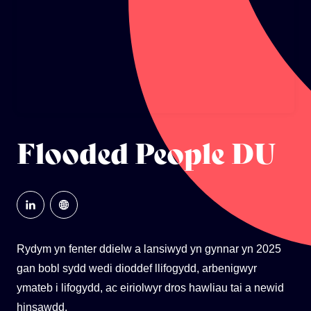
ECOSYSTEM CYLLID
LLYSGENHADON HINSAWDD IEUENCTID
YSGOLION
Flooded People DU
Rydym yn fenter ddielw a lansiwyd yn gynnar yn 2025
gan bobl sydd wedi dioddef llifogydd, arbenigwyr
ymateb i lifogydd, ac eiriolwyr dros hawliau tai a newid
hinsawdd.