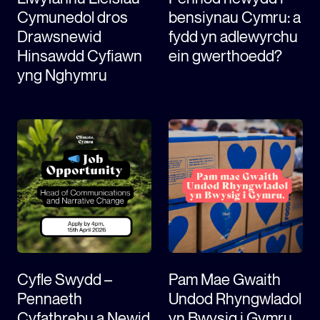
Cymunedol dros
bensiynau Cymru: a
Drawsnewid
fydd yn adlewyrchu
Hinsawdd Cyfiawn
ein gwerthoedd?
yng Nghymru
Cyfle Swydd –
Pam Mae Gwaith
Pennaeth
Undod Rhyngwladol
Cyfathrebu a Newid
yn Bwysig i Gymru