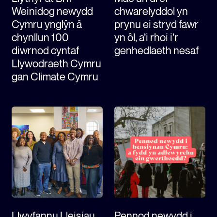
Weinidog newydd
chwarelyddol yn
Cymru ynglŷn â
prynu ei stryd fawr
chynllun 100
yn ôl, a’i rhoi i’r
diwrnod cyntaf
genhedlaeth nesaf
Llywodraeth Cymru
gan Climate Cymru
Llwyfannu Lleisiau
Pennod newydd i