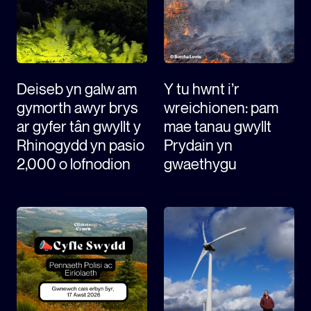
ECOSYSTEM CYLLID
LLYSGENHADON HINSAWDD IEUENCTID
YSGOLION
Deiseb yn galw am
Y tu hwnt i’r
gymorth awyr brys
wreichionen: pam
ar gyfer tân gwyllt y
mae tanau gwyllt
Rhinogydd yn pasio
Prydain yn
2,000 o lofnodion
gwaethygu