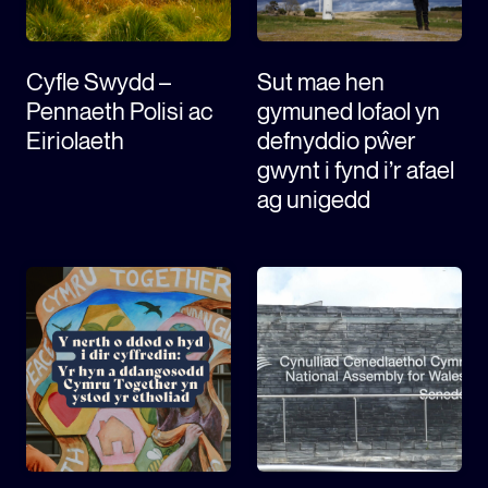
Cyfle Swydd –
Sut mae hen
Pennaeth Polisi ac
gymuned lofaol yn
Eiriolaeth
defnyddio pŵer
gwynt i fynd i’r afael
ag unigedd