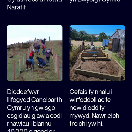
Naratif
Dioddefwyr
Cefais fy nhalu i
llifogydd Canolbarth
wirfoddoli ac fe
Cymru yn gwisgo
newidiodd fy
esgidiau glaw a codi
mywyd. Nawr eich
rhawiau i blannu
tro chi yw hi.
40,000 o goed er