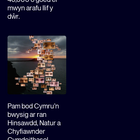
mwyn arafu llif y
dŵr.
Pam bod Cymru’n
bwysig ar ran
Hinsawdd, Natur a
Chyfiawnder
Cymdeithasol