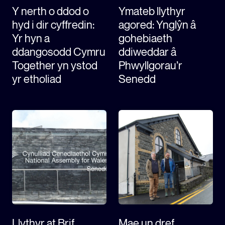
Y nerth o ddod o
Ymateb llythyr
hyd i dir cyffredin:
agored: Ynglŷn â
Yr hyn a
gohebiaeth
ddangosodd Cymru
ddiweddar â
Together yn ystod
Phwyllgorau’r
yr etholiad
Senedd
Llythyr at Brif
Mae un dref