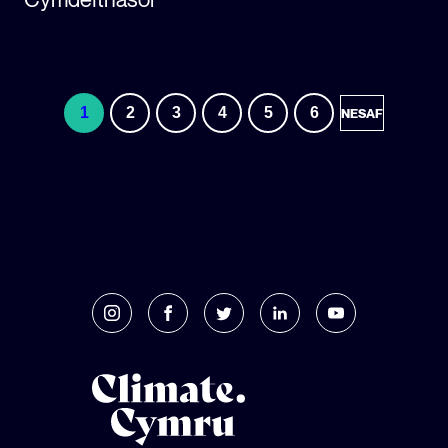
1
2
3
4
5
6
NESAF