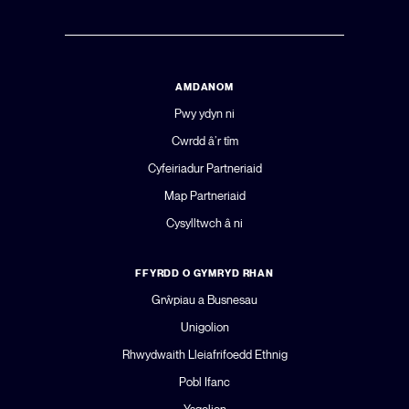
AMDANOM
Pwy ydyn ni
Cwrdd â’r tîm
Cyfeiriadur Partneriaid
Map Partneriaid
Cysylltwch â ni
FFYRDD O GYMRYD RHAN
Grŵpiau a Busnesau
Unigolion
Rhwydwaith Lleiafrifoedd Ethnig
Pobl Ifanc