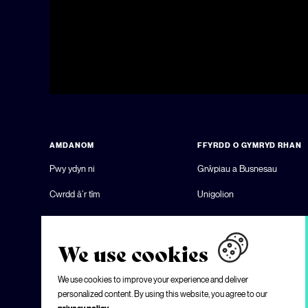
AMDANOM
FFYRDD O GYMRYD RHAN
Pwy ydyn ni
Grŵpiau a Busnesau
Cwrdd â’r tîm
Unigolion
Cyfeiriadur Partneriaid
Rhwydwaith Lleiafrifoedd Et
Map Partneriaid
Pobl Ifanc
We use cookies
Cysylltwch â ni
Ysgolion
We use cookies to improve your experience and deliver
personalized content. By using this website, you agree to our