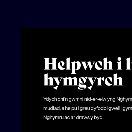
Helpwch i l
hymgyrch
Ydych chi’n gwmni nid-er-elw yng Nghy
mudiad, a helpu i greu dyfodol gwell i 
Nghymru ac ar draws y byd.