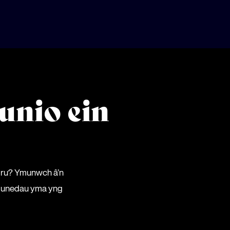
unio ein
mru? Ymunwch â’n
gymunedau yma yng