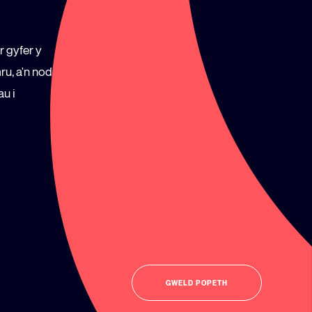
r gyfer y
ru, a'n nod
u i
GWELD POPETH