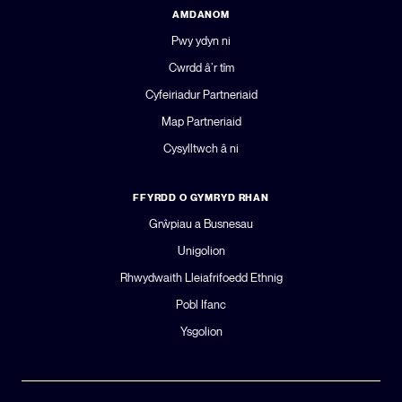
AMDANOM
Pwy ydyn ni
Cwrdd â’r tîm
Cyfeiriadur Partneriaid
Map Partneriaid
Cysylltwch â ni
FFYRDD O GYMRYD RHAN
Grŵpiau a Busnesau
Unigolion
Rhwydwaith Lleiafrifoedd Ethnig
Pobl Ifanc
Ysgolion