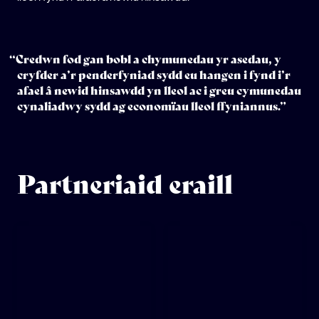
“Credwn fod gan bobl a chymunedau yr asedau, y
cryfder a’r penderfyniad sydd eu hangen i fynd i’r
afael â newid hinsawdd yn lleol ac i greu cymunedau
cynaliadwy sydd ag economïau lleol ffyniannus.”
Partneriaid eraill