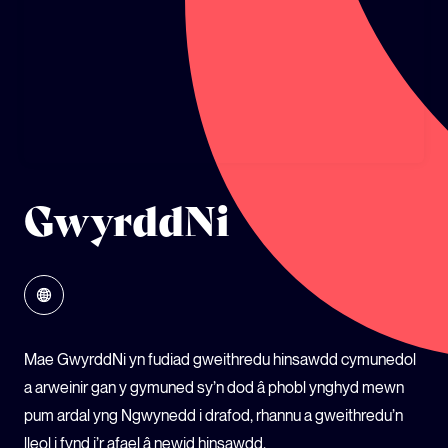
ECOSYSTEM CYLLID
LLYSGENHADON HINSAWDD IEUENCTID
YSGOLION
GwyrddNi
Mae GwyrddNi yn fudiad gweithredu hinsawdd cymunedol
a arweinir gan y gymuned sy’n dod â phobl ynghyd mewn
pum ardal yng Ngwynedd i drafod, rhannu a gweithredu’n
lleol i fynd i’r afael â newid hinsawdd.