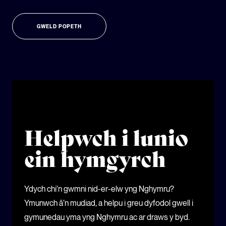
GWELD POPETH
Helpwch i lunio
ein hymgyrch
Ydych chi’n gwmni nid-er-elw yng Nghymru?
Ymunwch â’n mudiad, a helpu i greu dyfodol gwell i
gymunedau yma yng Nghymru ac ar draws y byd.