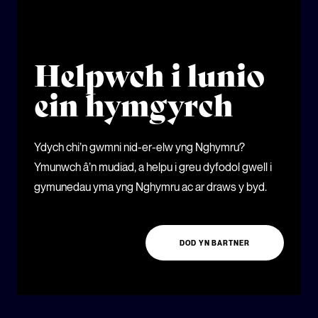
Helpwch i lunio
ein hymgyrch
Ydych chi’n gwmni nid-er-elw yng Nghymru?
Ymunwch â’n mudiad, a helpu i greu dyfodol gwell i
gymunedau yma yng Nghymru ac ar draws y byd.
DOD YN BARTNER