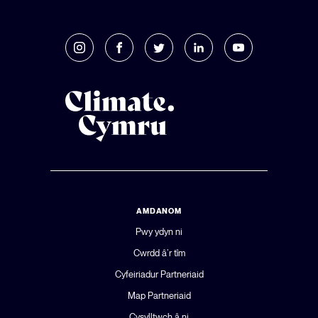
AMDANOM
Pwy ydyn ni
Cwrdd â’r tîm
Cyfeiriadur Partneriaid
Map Partneriaid
Cysylltwch â ni