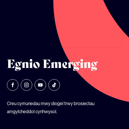
ECOSYSTEM CYLLID
LLYSGENHADON HINSAWDD IEUENCTID
YSGOLION
Egnio Emerging
Creu cymunedau mwy diogel trwy brosiectau
amgylcheddol cynhwysol.