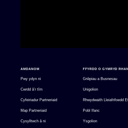
AMDANOM
FFYRDD O GYMRYD RHA
Pwy ydyn ni
Grŵpiau a Busnesau
Cwrdd â’r tîm
Unigolion
Cyfeiriadur Partneriaid
Rhwydwaith Lleiafrifoedd E
Map Partneriaid
Pobl Ifanc
Cysylltwch â ni
Ysgolion