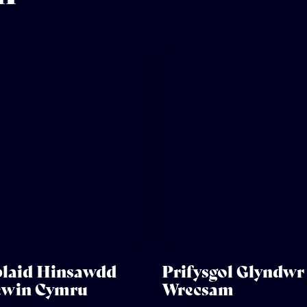
laid Hinsawdd
Prifysgol Glyndwr
ewin Cymru
Wrecsam