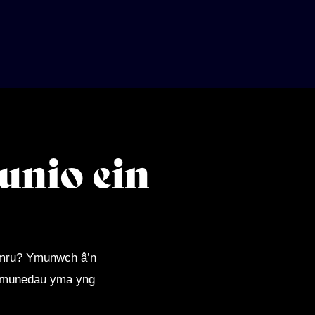
unio ein
ymru? Ymunwch â’n
 gymunedau yma yng