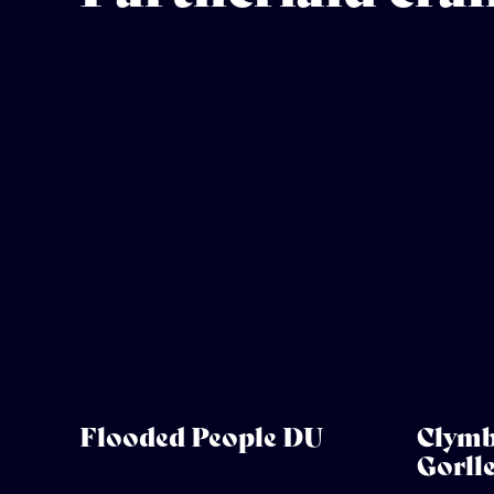
Flooded People DU
Clymb
Gorll