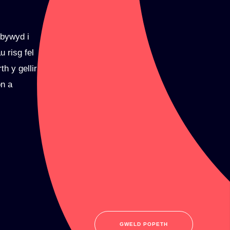
 bywyd i
u risg fel
h y gellir
on a
GWELD POPETH