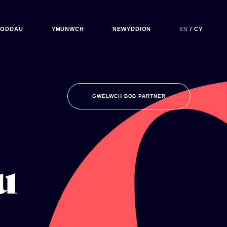
NODDAU
YMUNWCH
NEWYDDION
EN
CY
GWELWCH BOB PARTNER
u