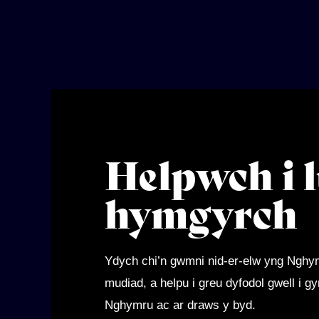
Helpwch i l
hymgyrch
Ydych chi’n gwmni nid-er-elw yng Ngh
mudiad, a helpu i greu dyfodol gwell i
Nghymru ac ar draws y byd.