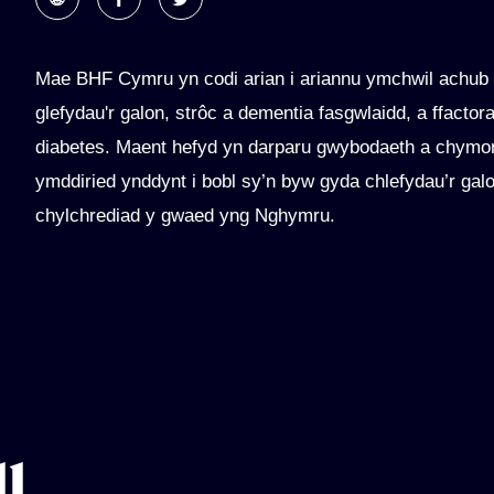
Mae BHF Cymru yn codi arian i ariannu ymchwil achub
glefydau'r galon, strôc a dementia fasgwlaidd, a ffactora
diabetes. Maent hefyd yn darparu gwybodaeth a chymort
ymddiried ynddynt i bobl sy’n byw gyda chlefydau’r gal
chylchrediad y gwaed yng Nghymru.
ll