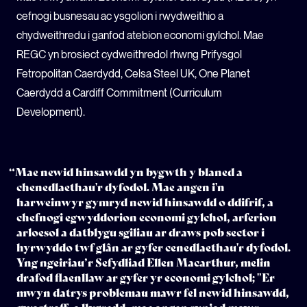
cefnogi busnesau ac ysgolion i rwydweithio a
chydweithredu i ganfod atebion economi gylchol. Mae
REGC yn brosiect cydweithredol rhwng Prifysgol
Fetropolitan Caerdydd, Celsa Steel UK, One Planet
Caerdydd a Cardiff Commitment (Curriculum
Development).
“Mae newid hinsawdd yn bygwth y blaned a
chenedlaethau'r dyfodol. Mae angen i'n
harweinwyr gymryd newid hinsawdd o ddifrif, a
chefnogi egwyddorion economi gylchol, arferion
arloesol a datblygu sgiliau ar draws pob sector i
hyrwyddo twf glân ar gyfer cenedlaethau'r dyfodol.
Yng ngeiriau’r Sefydliad Ellen Macarthur, melin
drafod flaenllaw ar gyfer yr economi gylchol; "Er
mwyn datrys problemau mawr fel newid hinsawdd,