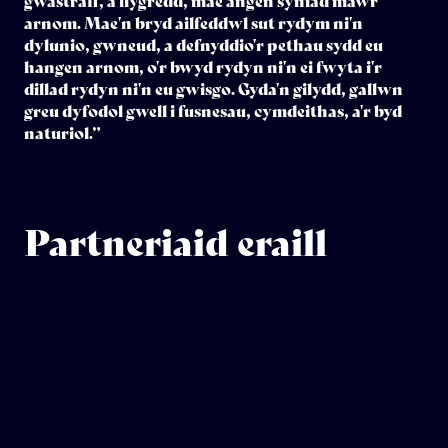
gwastraff, a llygredd, mae angen syniad mawr
arnom. Mae'n bryd ailfeddwl sut rydym ni'n
dylunio, gwneud, a defnyddio'r pethau sydd eu
hangen arnom, o'r bwyd rydyn ni'n ei fwyta i'r
dillad rydyn ni'n eu gwisgo. Gyda'n gilydd, gallwn
greu dyfodol gwell i fusnesau, cymdeithas, a'r byd
naturiol.”
Partneriaid eraill