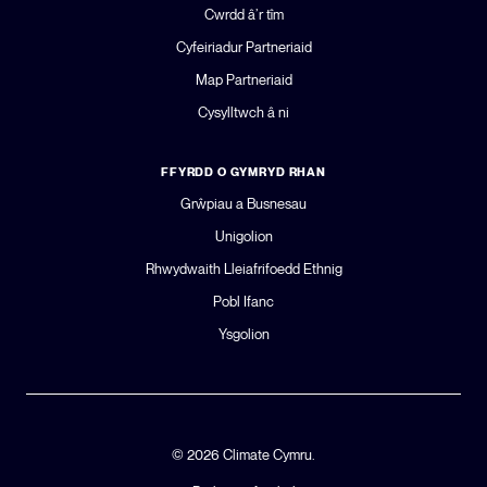
Cwrdd â’r tîm
Cyfeiriadur Partneriaid
Map Partneriaid
Cysylltwch â ni
FFYRDD O GYMRYD RHAN
Grŵpiau a Busnesau
Unigolion
Rhwydwaith Lleiafrifoedd Ethnig
Pobl Ifanc
Ysgolion
© 2026 Climate Cymru.