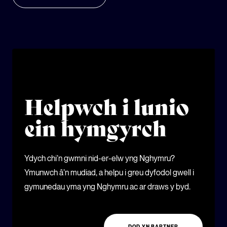
Helpwch i lunio
ein hymgyrch
Ydych chi’n gwmni nid-er-elw yng Nghymru?
Ymunwch â’n mudiad, a helpu i greu dyfodol gwell i
gymunedau yma yng Nghymru ac ar draws y byd.
DOD YN BARTNER