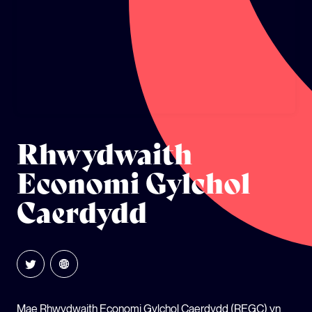
ECOSYSTEM CYLLID
LLYSGENHADON HINSAWDD IEUENCTID
YSGOLION
Rhwydwaith
Economi Gylchol
Caerdydd
Mae Rhwydwaith Economi Gylchol Caerdydd (REGC) yn