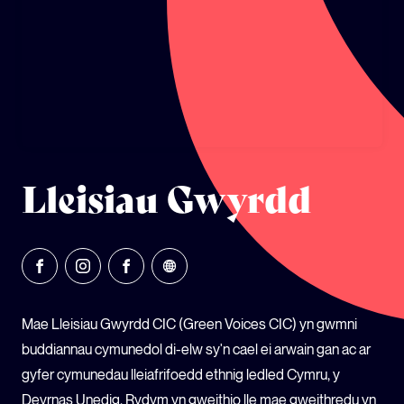
ECOSYSTEM CYLLID
LLYSGENHADON HINSAWDD IEUENCTID
YSGOLION
Lleisiau Gwyrdd
Mae Lleisiau Gwyrdd CIC (Green Voices CIC) yn gwmni
buddiannau cymunedol di-elw sy'n cael ei arwain gan ac ar
gyfer cymunedau lleiafrifoedd ethnig ledled Cymru, y
Deyrnas Unedig. Rydym yn gweithio lle mae gweithredu yn