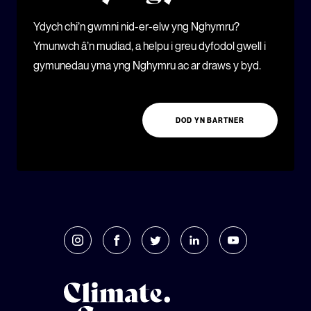
Ydych chi’n gwmni nid-er-elw yng Nghymru?
Ymunwch â’n mudiad, a helpu i greu dyfodol gwell i
gymunedau yma yng Nghymru ac ar draws y byd.
DOD YN BARTNER