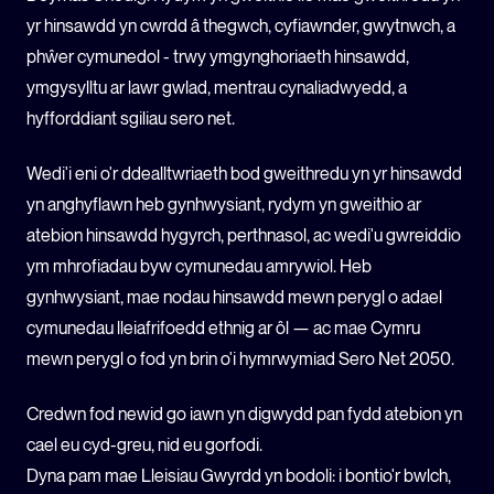
yr hinsawdd yn cwrdd â thegwch, cyfiawnder, gwytnwch, a
phŵer cymunedol - trwy ymgynghoriaeth hinsawdd,
ymgysylltu ar lawr gwlad, mentrau cynaliadwyedd, a
hyfforddiant sgiliau sero net.
Wedi'i eni o'r ddealltwriaeth bod gweithredu yn yr hinsawdd
yn anghyflawn heb gynhwysiant, rydym yn gweithio ar
atebion hinsawdd hygyrch, perthnasol, ac wedi'u gwreiddio
ym mhrofiadau byw cymunedau amrywiol. Heb
gynhwysiant, mae nodau hinsawdd mewn perygl o adael
cymunedau lleiafrifoedd ethnig ar ôl — ac mae Cymru
mewn perygl o fod yn brin o'i hymrwymiad Sero Net 2050.
Credwn fod newid go iawn yn digwydd pan fydd atebion yn
cael eu cyd-greu, nid eu gorfodi.
Dyna pam mae Lleisiau Gwyrdd yn bodoli: i bontio'r bwlch,