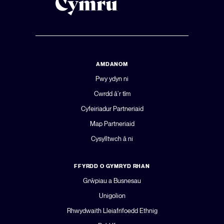
AMDANOM
Pwy ydyn ni
Cwrdd â’r tîm
Cyfeiriadur Partneriaid
Map Partneriaid
Cysylltwch â ni
FFYRDD O GYMRYD RHAN
Grŵpiau a Busnesau
Unigolion
Rhwydwaith Lleiafrifoedd Ethnig