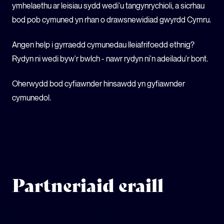
ymhelaethu ar leisiau sydd wedi'u tangynrychioli, a sicrhau
bod pob cymuned yn rhan o drawsnewidiad gwyrdd Cymru.
Angen help i gyrraedd cymunedau lleiafrifoedd ethnig?
Rydyn ni wedi byw'r bwlch - nawr rydyn ni'n adeiladu'r bont.
Oherwydd bod cyfiawnder hinsawdd yn gyfiawnder
cymunedol.
Partneriaid eraill