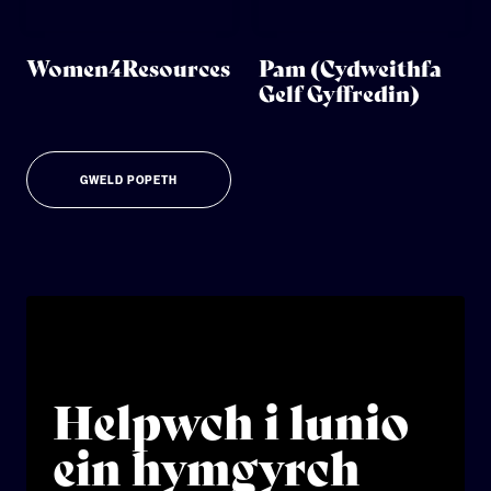
Women4Resources
Pam (Cydweithfa
Gelf Gyffredin)
GWELD POPETH
Helpwch i lunio
ein hymgyrch