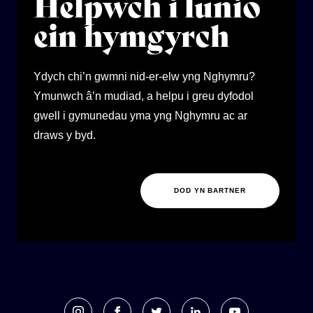
Helpwch i lunio
ein hymgyrch
Ydych chi’n gwmni nid-er-elw yng Nghymru?
Ymunwch â’n mudiad, a helpu i greu dyfodol
gwell i gymunedau yma yng Nghymru ac ar
draws y byd.
DOD YN BARTNER