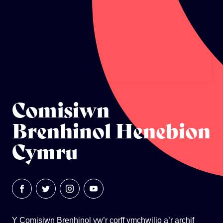
ECOSYSTEM CYLLID
LLYSGENHADON HINSAWDD IEUENCTID
YSGOLION
Comisiwn
Brenhinol Henebion
Cymru
Y Comisiwn Brenhinol yw’r corff ymchwilio a’r archif