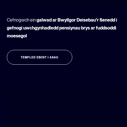
Cefnogwch ein
galwad ar Bwyllgor Deisebau’r Senedd i
gefnogi uwchgynhadledd pensiynau brys ar fuddsoddi
moesegol
TEMPLED EBOST I ASAU