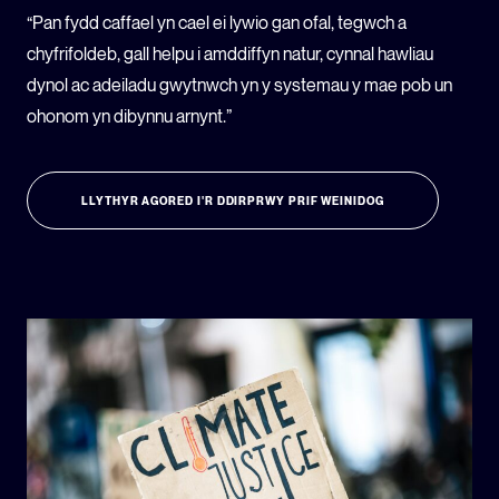
“Pan fydd caffael yn cael ei lywio gan ofal, tegwch a
chyfrifoldeb, gall helpu i amddiffyn natur, cynnal hawliau
dynol ac adeiladu gwytnwch yn y systemau y mae pob un
ohonom yn dibynnu arnynt.”
LLYTHYR AGORED I'R DDIRPRWY PRIF WEINIDOG