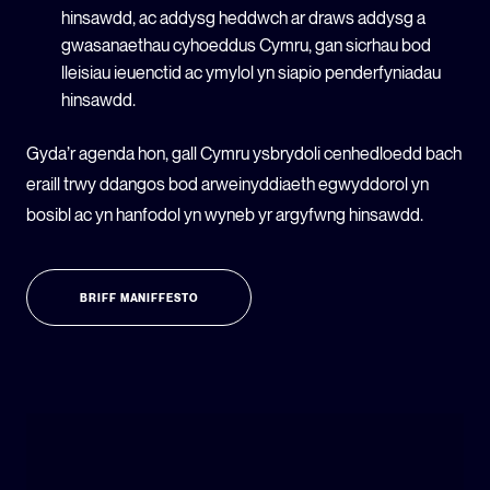
hinsawdd, ac addysg heddwch ar draws addysg a
gwasanaethau cyhoeddus Cymru, gan sicrhau bod
lleisiau ieuenctid ac ymylol yn siapio penderfyniadau
hinsawdd.
Gyda’r agenda hon, gall Cymru ysbrydoli cenhedloedd bach
eraill trwy ddangos bod arweinyddiaeth egwyddorol yn
bosibl ac yn hanfodol yn wyneb yr argyfwng hinsawdd.
BRIFF MANIFFESTO