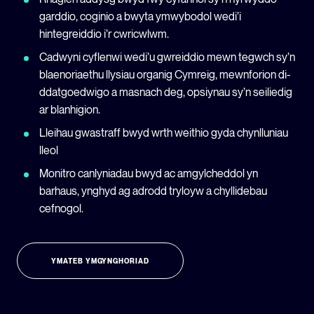
garddio, coginio a bwyta ymwybodol wedi’i
hintegreiddio i’r cwricwlwm.
Cadwyni cyflenwi wedi’u gwreiddio mewn tegwch sy’n
blaenoriaethu llysiau organig Cymreig, mewnforion di-
ddatgoedwigo a masnach deg, opsiynau sy’n seiliedig
ar blanhigion.
Lleihau gwastraff bwyd wrth weithio gyda chynlluniau
lleol
Monitro canlyniadau bwyd ac amgylcheddol yn
barhaus, ynghyd ag adrodd tryloyw a chyllidebau
cefnogol.
YMATEB YMGYNGHORIAD