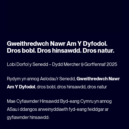
Gweithredwch Nawr Am Y Dyfodol.
Dros bobl. Dros hinsawdd. Dros natur.
Lobi Dorfol y Senedd – Dydd Mercher 9 Gorffennaf 2025
Rydym yn annog Aelodau’r Senedd,
Gweithredwch Nawr
Am Y Dyfodol
, dros bobl, dros hinsawdd, dros natur
Mae Cyfiawnder Hinsawdd Byd-eang Cymru yn annog
ASau i ddangos arweinyddiaeth fyd-eang feiddgar ar
gyfiawnder hinsawdd: