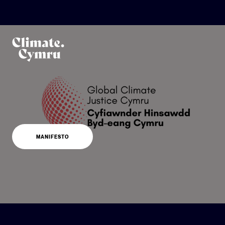
BACK
BACK
BACK
BACK
BACK
BACK
BACK
COFRESTRWCH AR GYFER EIN CYLCHLYTHYR
YMUNWCH
LLEISIAU CYMRU
CYMRU GYDA’N GILYDD
MEITHRIN Y MUDIAD
MEITHRIN Y MUDIAD
PWY YDYN NI
FFRWD NEWYDDION
PARTNERIAID
NEWID HINSAWDD A NATUR CYMRU
DYCHMYGWCH WEITHREDU
CYFIAWNDER HINSAWDD BYD-EANG CYMRU
CWRDD Â’R TÎM
MANIFESTO
CYFIAWNDER HINSAWDD BYD-EANG CYMRU
Y WASG
BUSNESAU
RHESYMAU I FOD YN OBEITHIOL
UCHAFBWYNTIAU
CYFEIRIADUR PARTNERIAID
EIRIOLAETH
GWIRFODDOLWYR
EIRIOLAETH CYNGOR LLEOL
MAP PARTNERIAID
CYFATHREBU A NEWID NARATIF
RHWYDWAITH LLEIAFRIFOEDD ETHNIG
CWIS HINSAWDD
CYSYLLTWCH Â NI