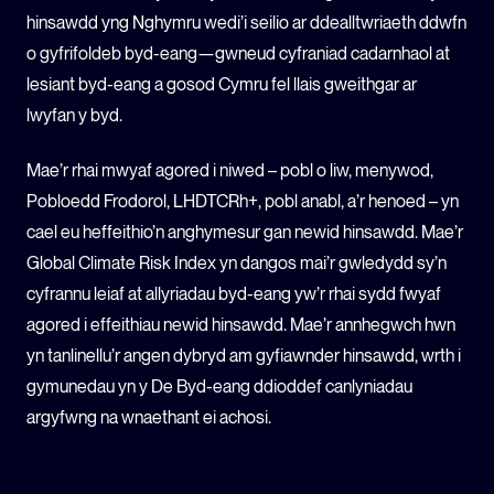
hinsawdd yng Nghymru wedi’i seilio ar ddealltwriaeth ddwfn
o gyfrifoldeb byd-eang—gwneud cyfraniad cadarnhaol at
lesiant byd-eang a gosod Cymru fel llais gweithgar ar
lwyfan y byd.
Mae’r rhai mwyaf agored i niwed – pobl o liw, menywod,
Pobloedd Frodorol,
LHDTCRh+
, pobl anabl, a’r henoed – yn
cael eu heffeithio’n anghymesur gan newid hinsawdd. Mae’r
Global Climate Risk Index yn dangos mai’r gwledydd sy’n
cyfrannu leiaf at allyriadau byd-eang yw’r rhai sydd fwyaf
agored i effeithiau newid hinsawdd. Mae’r annhegwch hwn
yn tanlinellu’r angen dybryd am gyfiawnder hinsawdd, wrth i
gymunedau yn y De Byd-eang ddioddef canlyniadau
argyfwng na wnaethant ei achosi.