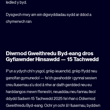
ledled y byd.
Dysgwch mwy am ein digwyddiadau sydd ar ddod a
chymerwch ran:
Diwrnod Gweithredu Byd-eang dros
Gyfiawnder Hinsawdd — 15 Tachwedd
P’un a ydych chi’n ysgol, grŵp ieuenctid, grŵp ffydd neu
ganolfan gymunedol — fe’ch gwahoddir i gynnal sesiwn
creu llusernau a’u dod â nhw ar daith gerdded neu eu
harddangos mewn ffenestri, neuaddau neu fannau lleol
ddydd Sadwrn 15 Tachwedd 2025 fel rhan o Ddiwrnod
Gweithredu Byd-eang. Ochr yn ochr â’r llusernau, byddwn