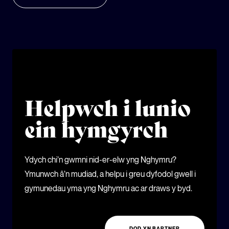
Helpwch i lunio
ein hymgyrch
Ydych chi’n gwmni nid-er-elw yng Nghymru?
Ymunwch â’n mudiad, a helpu i greu dyfodol gwell i
gymunedau yma yng Nghymru ac ar draws y byd.
DOD YN BARTNER