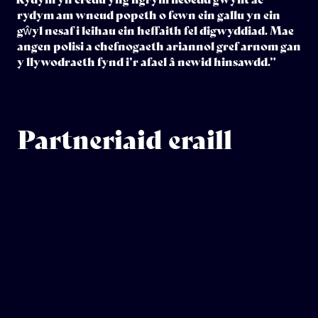
rydym am wneud popeth o fewn ein gallu yn ein
gŵyl nesaf i leihau ein heffaith fel digwyddiad. Mae
angen polisi a chefnogaeth ariannol gref arnom gan
y llywodraeth fynd i’r afael â newid hinsawdd.”
Partneriaid eraill