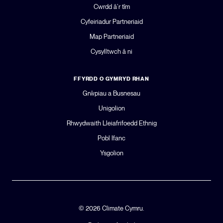
Cwrdd â’r tîm
Cyfeiriadur Partneriaid
Map Partneriaid
Cysylltwch â ni
FFYRDD O GYMRYD RHAN
Grŵpiau a Busnesau
Unigolion
Rhwydwaith Lleiafrifoedd Ethnig
Pobl Ifanc
Ysgolion
© 2026 Climate Cymru.