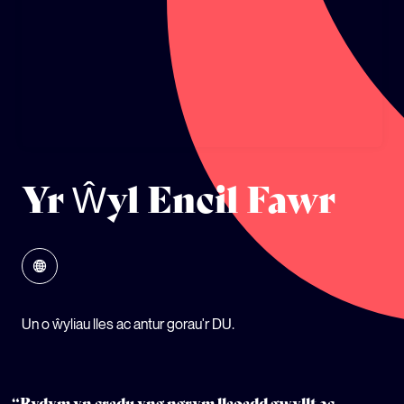
ECOSYSTEM CYLLID
LLYSGENHADON HINSAWDD IEUENCTID
YSGOLION
Yr Ŵyl Encil Fawr
Un o ŵyliau lles ac antur gorau'r DU.
“Rydym yn credu yng ngrym lleoedd gwyllt ac