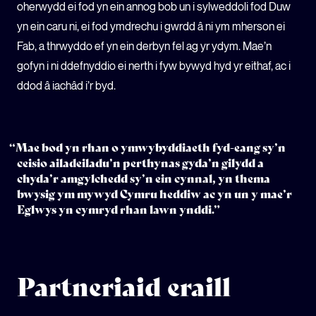
oherwydd ei fod yn ein annog bob un i sylweddoli fod Duw
yn ein caru ni, ei fod ymdrechu i gwrdd â ni ym mherson ei
Fab, a thrwyddo ef yn ein derbyn fel ag yr ydym. Mae’n
gofyn i ni ddefnyddio ei nerth i fyw bywyd hyd yr eithaf, ac i
ddod â iachâd i’r byd.
“Mae bod yn rhan o ymwybyddiaeth fyd-eang sy’n
ceisio ailadeiladu’n perthynas gyda’n gilydd a
chyda’r amgylchedd sy’n ein cynnal, yn thema
bwysig ym mywyd Cymru heddiw ac yn un y mae’r
Eglwys yn cymryd rhan lawn ynddi.”
Partneriaid eraill