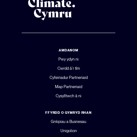
AMDANOM
Pwy ydyn ni
Cwrdd â’r tîm
Cyfeiriadur Partneriaid
Map Partneriaid
Cysylltwch â ni
FFYRDD O GYMRYD RHAN
Grŵpiau a Busnesau
Unigolion