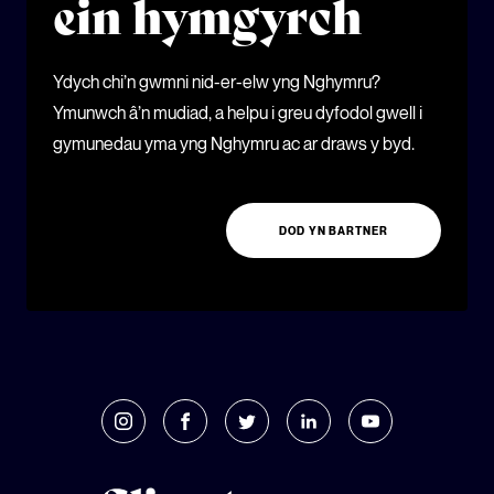
ein hymgyrch
Ydych chi’n gwmni nid-er-elw yng Nghymru?
Ymunwch â’n mudiad, a helpu i greu dyfodol gwell i
gymunedau yma yng Nghymru ac ar draws y byd.
DOD YN BARTNER