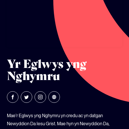
ECOSYSTEM CYLLID
LLYSGENHADON HINSAWDD IEUENCTID
YSGOLION
Yr Eglwys yng
Nghymru
Mae’r Eglwys yng Nghymru yn credu ac yn datgan
Newyddion Da Iesu Grist. Mae hyn yn Newyddion Da,