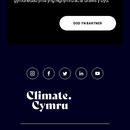
gymunedau yma yng Nghymru ac ar draws y byd.
DOD YN BARTNER