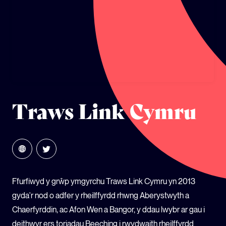
ECOSYSTEM CYLLID
LLYSGENHADON HINSAWDD IEUENCTID
YSGOLION
Traws Link Cymru
Ffurfiwyd y grŵp ymgyrchu Traws Link Cymru yn 2013
gyda'r nod o adfer y rheilffyrdd rhwng Aberystwyth a
Chaerfyrddin, ac Afon Wen a Bangor, y ddau lwybr ar gau i
deithwyr ers toriadau Beeching i rwydwaith rheilffyrdd