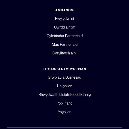
AMDANOM
Pwy ydyn ni
Cwrdd â’r tîm
Cyfeiriadur Partneriaid
Map Partneriaid
Cysylltwch â ni
FFYRDD O GYMRYD RHAN
Grŵpiau a Busnesau
Unigolion
Rhwydwaith Lleiafrifoedd Ethnig
Pobl Ifanc
Ysgolion