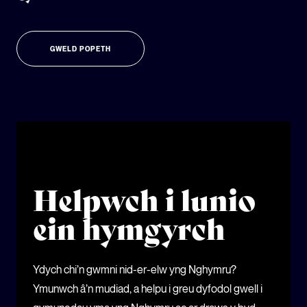
GWELD POPETH
Helpwch i lunio
ein hymgyrch
Ydych chi’n gwmni nid-er-elw yng Nghymru?
Ymunwch â’n mudiad, a helpu i greu dyfodol gwell i