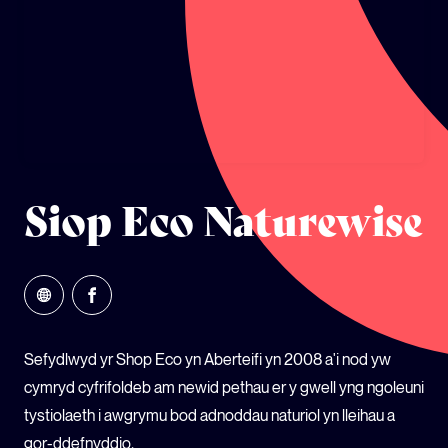
ECOSYSTEM CYLLID
LLYSGENHADON HINSAWDD IEUENCTID
YSGOLION
Siop Eco Naturewise
Sefydlwyd yr Shop Eco yn Aberteifi yn 2008 a'i nod yw
cymryd cyfrifoldeb am newid pethau er y gwell yng ngoleuni
tystiolaeth i awgrymu bod adnoddau naturiol yn lleihau a
gor-ddefnyddio.