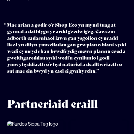
“Mae arian a godir o'r Shop Eco yn mynd tuag at
gynnal a datblygu yr ardd goedwigog. Cawsom
adborth cadarnhaol iawn gan ysgolion cynradd
lleol yn dilyn ymweliadau gan grwpiau o blant sydd
wedi cymryd rhan brwdfrydig mewn plannu coed a
gweithgareddau sydd wedi'u cynllunio i godi
ymwybyddiaeth o'r byd naturiol a dealltwriaeth o
sut mae ein bwyd yn cael ei gynhyrchu.”
Partneriaid eraill