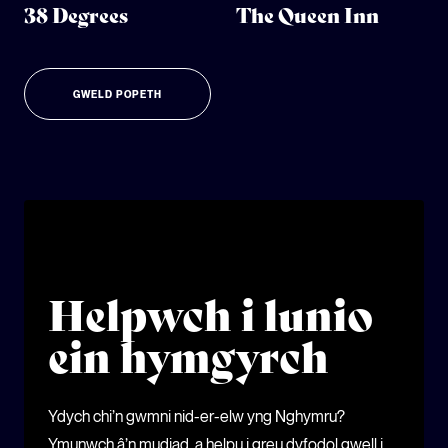
38 Degrees
The Queen Inn
GWELD POPETH
Helpwch i lunio
ein hymgyrch
Ydych chi’n gwmni nid-er-elw yng Nghymru?
Ymunwch â’n mudiad, a helpu i greu dyfodol gwell i