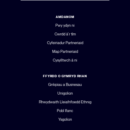
AMDANOM
Pwy ydyn ni
Cwrdd â’r tîm
Cyfeiriadur Partneriaid
Map Partneriaid
Cysylltwch â ni
FFYRDD O GYMRYD RHAN
Grŵpiau a Busnesau
Unigolion
Rhwydwaith Lleiafrifoedd Ethnig
Pobl Ifanc
Ysgolion