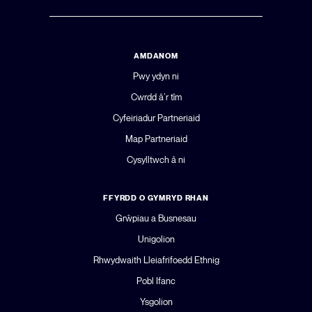
AMDANOM
Pwy ydyn ni
Cwrdd â’r tîm
Cyfeiriadur Partneriaid
Map Partneriaid
Cysylltwch â ni
FFYRDD O GYMRYD RHAN
Grŵpiau a Busnesau
Unigolion
Rhwydwaith Lleiafrifoedd Ethnig
Pobl Ifanc
Ysgolion