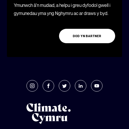
Ymunwch â’n mudiad, a helpu i greu dyfodol gwell i
gymunedau yma yng Nghymru ac ar draws y byd.
DOD YN BARTNER