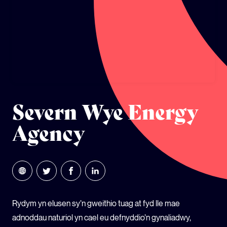
ECOSYSTEM CYLLID
LLYSGENHADON HINSAWDD IEUENCTID
YSGOLION
Severn Wye Energy
Agency
Rydym yn elusen sy’n gweithio tuag at fyd lle mae
adnoddau naturiol yn cael eu defnyddio’n gynaliadwy,