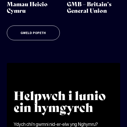
Mamau Heicio
GMB – Britain’s
Cymru
General Union
GWELD POPETH
Helpwch i lunio
ein hymgyrch
Ydych chi’n gwmni nid-er-elw yng Nghymru?