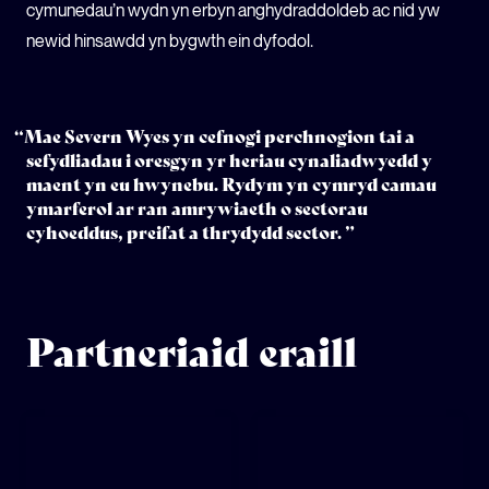
cymunedau’n wydn yn erbyn anghydraddoldeb ac nid yw
newid hinsawdd yn bygwth ein dyfodol.
“Mae Severn Wyes yn cefnogi perchnogion tai a
sefydliadau i oresgyn yr heriau cynaliadwyedd y
maent yn eu hwynebu. Rydym yn cymryd camau
ymarferol ar ran amrywiaeth o sectorau
cyhoeddus, preifat a thrydydd sector. ”
Partneriaid eraill