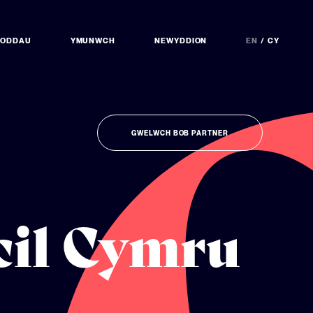
NODDAU
YMUNWCH
NEWYDDION
EN
CY
GWELWCH BOB PARTNER
cil Cymru