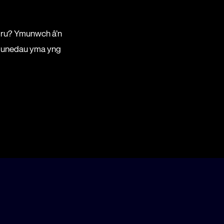
mru? Ymunwch â’n
gymunedau yma yng