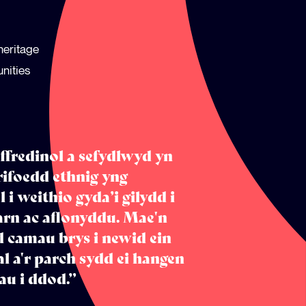
heritage
unities
ffredinol a sefydlwyd yn
rifoedd ethnig yng
i weithio gyda’i gilydd i
arn ac aflonyddu. Mae'n
yd camau brys i newid ein
al a'r parch sydd ei hangen
au i ddod.”