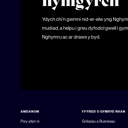
hymgyrch
Ydych chi’n gwmni nid-er-elw yng Nghy
mudiad, a helpu i greu dyfodol gwell i 
Nghymru ac ar draws y byd.
AMDANOM
FFYRDD O GYMRYD RHAN
Pwy ydyn ni
Grŵpiau a Busnesau