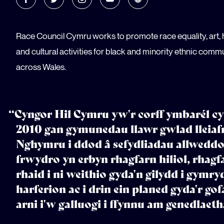
Race Council Cymru works to promote race equality, art, 
and cultural activities for black and minority ethnic comm
across Wales.
“Cyngor Hil Cymru yw'r corff ymbarél cy
2010 gan gymunedau llawr gwlad lleiaf
Nghymru i ddod â sefydliadau allweddol 
frwydro yn erbyn rhagfarn hiliol, rhagf
rhaid i ni weithio gyda'n gilydd i gymr
harferion ac i drin ein planed gyda'r gof
arni i'w galluogi i ffynnu am genedlaeth