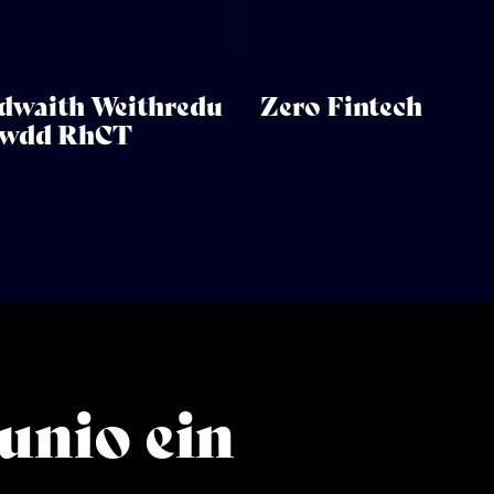
waith Weithredu
Zero Fintech
awdd RhCT
unio ein