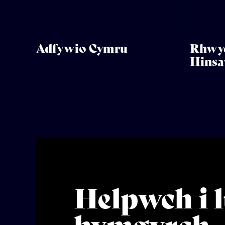
Adfywio Cymru
Rhwyd
Hins
Helpwch i l