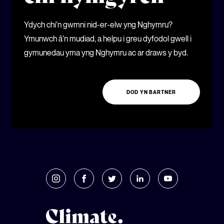
Ydych chi’n gwmni nid-er-elw yng Nghymru?
Ymunwch â’n mudiad, a helpu i greu dyfodol gwell i
gymunedau yma yng Nghymru ac ar draws y byd.
DOD YN BARTNER