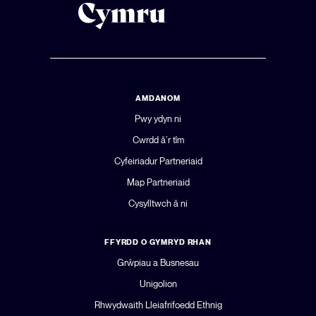
AMDANOM
Pwy ydyn ni
Cwrdd â’r tîm
Cyfeiriadur Partneriaid
Map Partneriaid
Cysylltwch â ni
FFYRDD O GYMRYD RHAN
Grŵpiau a Busnesau
Unigolion
Rhwydwaith Lleiafrifoedd Ethnig