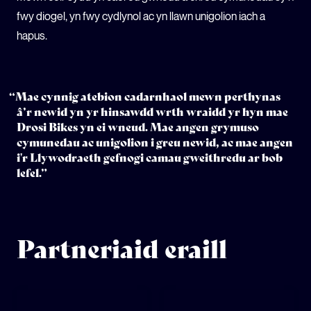
fwy diogel, yn fwy cydlynol ac yn llawn unigolion iach a
hapus.
“Mae cynnig atebion cadarnhaol mewn perthynas
â’r newid yn yr hinsawdd wrth wraidd yr hyn mae
Drosi Bikes yn ei wneud. Mae angen grymuso
cymunedau ac unigolion i greu newid, ac mae angen
i'r Llywodraeth gefnogi camau gweithredu ar bob
lefel.”
Partneriaid eraill