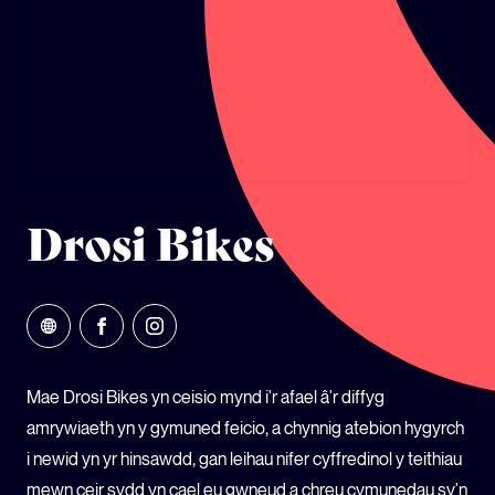
ECOSYSTEM CYLLID
LLYSGENHADON HINSAWDD IEUENCTID
YSGOLION
Drosi Bikes
Mae Drosi Bikes yn ceisio mynd i'r afael â'r diffyg
amrywiaeth yn y gymuned feicio, a chynnig atebion hygyrch
i newid yn yr hinsawdd, gan leihau nifer cyffredinol y teithiau
mewn ceir sydd yn cael eu gwneud a chreu cymunedau sy'n