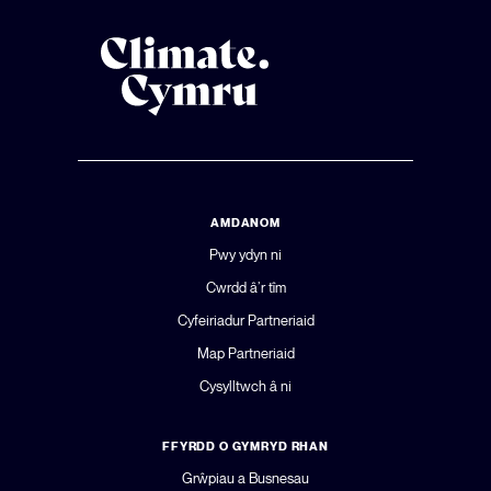
AMDANOM
Pwy ydyn ni
Cwrdd â’r tîm
Cyfeiriadur Partneriaid
Map Partneriaid
Cysylltwch â ni
FFYRDD O GYMRYD RHAN
Grŵpiau a Busnesau