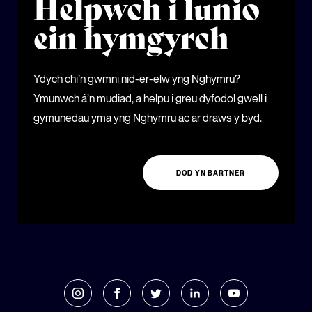
Helpwch i lunio
ein hymgyrch
Ydych chi’n gwmni nid-er-elw yng Nghymru?
Ymunwch â’n mudiad, a helpu i greu dyfodol gwell i
gymunedau yma yng Nghymru ac ar draws y byd.
DOD YN BARTNER