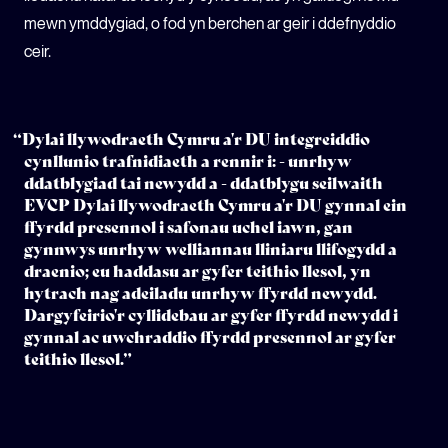
mewn ymddygiad, o fod yn berchen ar geir i ddefnyddio
ceir.
“Dylai llywodraeth Cymru a'r DU integreiddio
cynllunio trafnidiaeth a rennir i: - unrhyw
ddatblygiad tai newydd a - ddatblygu seilwaith
EVCP Dylai llywodraeth Cymru a'r DU gynnal ein
ffyrdd presennol i safonau uchel iawn, gan
gynnwys unrhyw welliannau lliniaru llifogydd a
draenio; eu haddasu ar gyfer teithio llesol, yn
hytrach nag adeiladu unrhyw ffyrdd newydd.
Dargyfeirio'r cyllidebau ar gyfer ffyrdd newydd i
gynnal ac uwchraddio ffyrdd presennol ar gyfer
teithio llesol.”