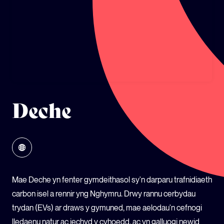
ECOSYSTEM CYLLID
LLYSGENHADON HINSAWDD IEUENCTID
YSGOLION
Deche
Mae Deche yn fenter gymdeithasol sy'n darparu trafnidiaeth
carbon isel a rennir yng Nghymru. Drwy rannu cerbydau
trydan (EVs) ar draws y gymuned, mae aelodau'n cefnogi
lledaenu natur ac iechyd y cyhoedd, ac yn galluogi newid