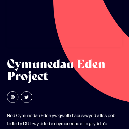
ECOSYSTEM CYLLID
LLYSGENHADON HINSAWDD IEUENCTID
YSGOLION
Cymunedau Eden
Project
Nod Cymunedau Eden yw gwella hapusrwydd a lles pobl
ledled y DU trwy ddod â chymunedau at ei gilydd a'u