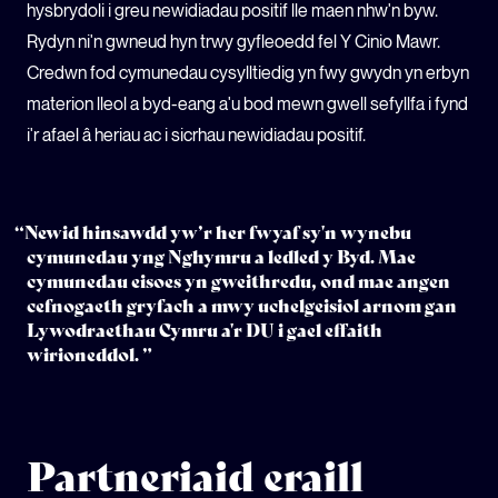
hysbrydoli i greu newidiadau positif lle maen nhw'n byw.
Rydyn ni'n gwneud hyn trwy gyfleoedd fel Y Cinio Mawr.
Credwn fod cymunedau cysylltiedig yn fwy gwydn yn erbyn
materion lleol a byd-eang a'u bod mewn gwell sefyllfa i fynd
i'r afael â heriau ac i sicrhau newidiadau positif.
“Newid hinsawdd yw’r her fwyaf sy'n wynebu
cymunedau yng Nghymru a ledled y Byd. Mae
cymunedau eisoes yn gweithredu, ond mae angen
cefnogaeth gryfach a mwy uchelgeisiol arnom gan
Lywodraethau Cymru a'r DU i gael effaith
wirioneddol. ”
Partneriaid eraill