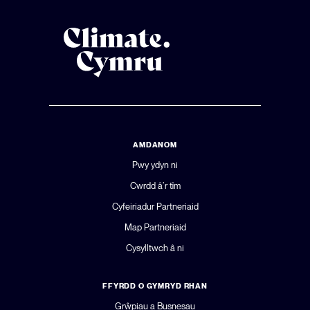
AMDANOM
Pwy ydyn ni
Cwrdd â’r tîm
Cyfeiriadur Partneriaid
Map Partneriaid
Cysylltwch â ni
FFYRDD O GYMRYD RHAN
Grŵpiau a Busnesau