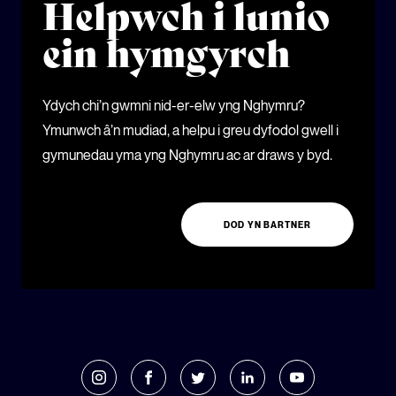
Helpwch i lunio
ein hymgyrch
Ydych chi’n gwmni nid-er-elw yng Nghymru?
Ymunwch â’n mudiad, a helpu i greu dyfodol gwell i
gymunedau yma yng Nghymru ac ar draws y byd.
DOD YN BARTNER