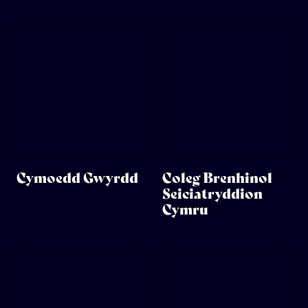
Cymoedd Gwyrdd
Coleg Brenhinol
Seiciatryddion
Cymru