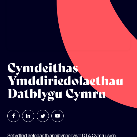
ECOSYSTEM CYLLID
LLYSGENHADON HINSAWDD IEUENCTID
YSGOLION
Cymdeithas
Ymddiriedolaethau
Datblygu Cymru
Sefydliad aelodaeth annibynnol yw’r DTA Cymru, sy’n