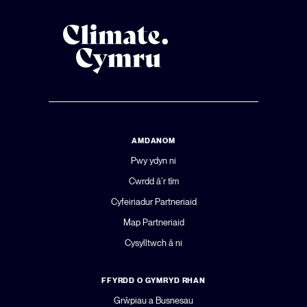
AMDANOM
Pwy ydyn ni
Cwrdd â’r tîm
Cyfeiriadur Partneriaid
Map Partneriaid
Cysylltwch â ni
FFYRDD O GYMRYD RHAN
Grŵpiau a Busnesau