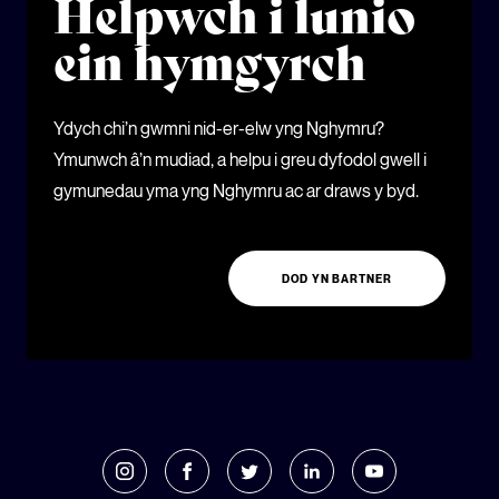
Helpwch i lunio
ein hymgyrch
Ydych chi’n gwmni nid-er-elw yng Nghymru?
Ymunwch â’n mudiad, a helpu i greu dyfodol gwell i
gymunedau yma yng Nghymru ac ar draws y byd.
DOD YN BARTNER