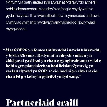
Nghymru a datrysiadau sy’n arwain at fyd gwyrdd a theg i
bobl a chymunedau. Mae nhw’n cefnogi a chydyweithio
gyda rhwydwaith o rwpiau lleol mewn cymunedau ar draws
Cymru ac yn rhan o rwydwaith amgylcheddol lawr gwlad
rhyngwladol.
“Mae COP26 yn foment allweddol i newid hinsawdd,
y byd, a Chymru. Rydyn ni’n edrych ymlaen yn
eiddgar at gael bod yn rhan o gynghrair amrywiol o
bobl a grwpiau i sicrhau bod lleisiau Cymreig yn
cael eu clywed yn COP, ac ein bod ni yn chware ein
rhan fel gwlad sy’n gyfrifol yn fyd eang.”
Partneriaid eraill