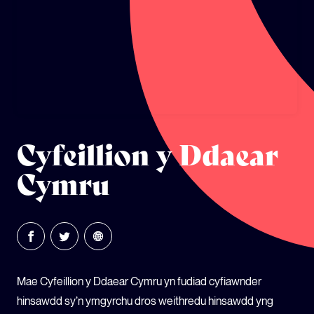
ECOSYSTEM CYLLID
LLYSGENHADON HINSAWDD IEUENCTID
YSGOLION
Cyfeillion y Ddaear
Cymru
Mae Cyfeillion y Ddaear Cymru yn fudiad cyfiawnder
hinsawdd sy’n ymgyrchu dros weithredu hinsawdd yng