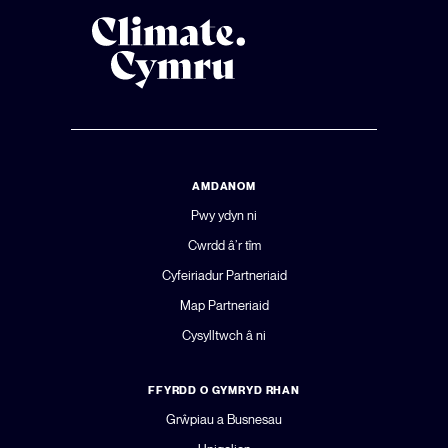
AMDANOM
Pwy ydyn ni
Cwrdd â’r tîm
Cyfeiriadur Partneriaid
Map Partneriaid
Cysylltwch â ni
FFYRDD O GYMRYD RHAN
Grŵpiau a Busnesau