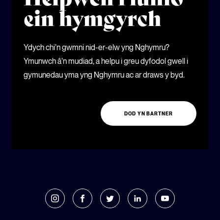
ein hymgyrch
Ydych chi’n gwmni nid-er-elw yng Nghymru?
Ymunwch â’n mudiad, a helpu i greu dyfodol gwell i
gymunedau yma yng Nghymru ac ar draws y byd.
DOD YN BARTNER