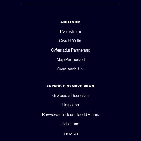
AMDANOM
Pwy ydyn ni
Cwrdd â’r tîm
Cyfeiriadur Partneriaid
Map Partneriaid
Cysylltwch â ni
FFYRDD O GYMRYD RHAN
Grŵpiau a Busnesau
Unigolion
Rhwydwaith Lleiafrifoedd Ethnig
Pobl Ifanc
Ysgolion