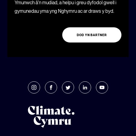
Ymunwch â’n mudiad, a helpu i greu dyfodol gwell i
gymunedau yma yng Nghymru ac ar draws y byd.
DOD YN BARTNER