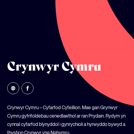
ECOSYSTEM CYLLID
LLYSGENHADON HINSAWDD IEUENCTID
YSGOLION
Crynwyr Cymru
Crynwyr Cymru – Cyfarfod Cyfeillion. Mae gan Grynwyr
Cymru gyfrifoldebau cenedlaethol ar ran Prydain. Rydym yn
cynnal cyfarfod blynyddol i gynrychioli a hyrwyddo bywyd a
thystion Crynwyr yng Nghymru.