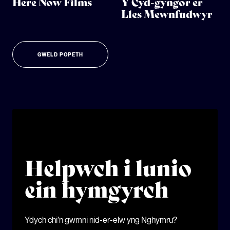
Here Now Films
Y Cyd-gyngor er
Lles Mewnfudwyr
GWELD POPETH
Helpwch i lunio
ein hymgyrch
Ydych chi’n gwmni nid-er-elw yng Nghymru?