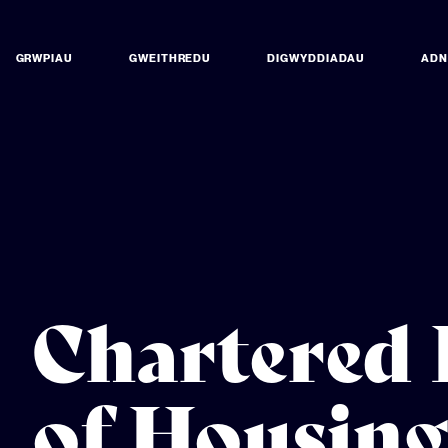
GRWPIAU
GWEITHREDU
DIGWYDDIADAU
AD
Chartered 
of Housin