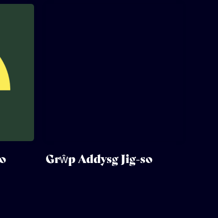
o
Grŵp Addysg Jig-so