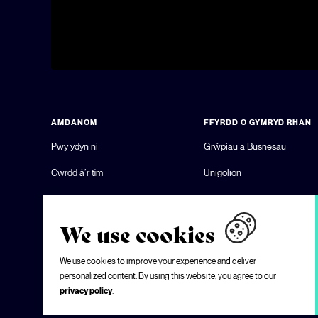
AMDANOM
FFYRDD O GYMRYD RHAN
Pwy ydyn ni
Grŵpiau a Busnesau
Cwrdd â’r tîm
Unigolion
Cyfeiriadur Partneriaid
Rhwydwaith Lleiafrifoedd Et
Map Partneriaid
Pobl Ifanc
We use cookies
Cysylltwch â ni
Ysgolion
We use cookies to improve your experience and deliver
personalized content. By using this website, you agree to our
privacy policy
.