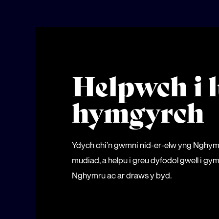
Helpwch i l
hymgyrch
Ydych chi’n gwmni nid-er-elw yng Nghy
mudiad, a helpu i greu dyfodol gwell i 
Nghymru ac ar draws y byd.