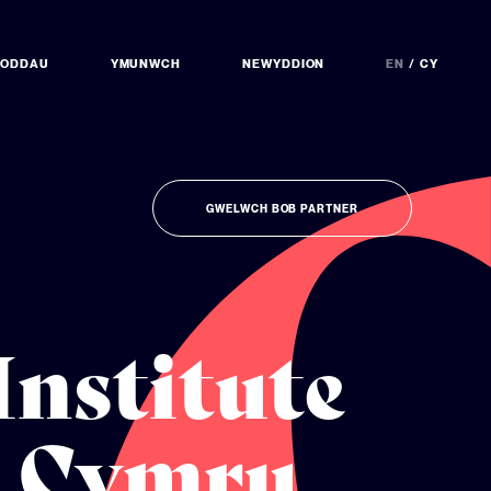
NODDAU
YMUNWCH
NEWYDDION
EN
CY
GWELWCH BOB PARTNER
Institute
g Cymru