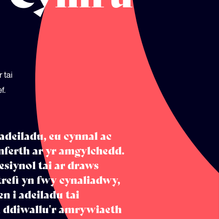
 tai
f.
hadeiladu, eu cynnal ac
nferth ar yr amgylchedd.
siynol tai ar draws
trefi yn fwy cynaliadwy,
n i adeiladu tai
i ddiwallu'r amrywiaeth