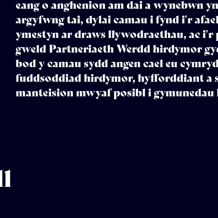
eang o anghenion am dai a wynebwn yn
argyfwng tai, dylai camau i fynd i'r afa
ymestyn ar draws llywodraethau, ac i'r
gweld Partneriaeth Werdd hirdymor gyda'
bod y camau sydd angen cael eu cymryd 
fuddsoddiad hirdymor, hyfforddiant a st
manteision mwyaf posibl i gymunedau 
ll