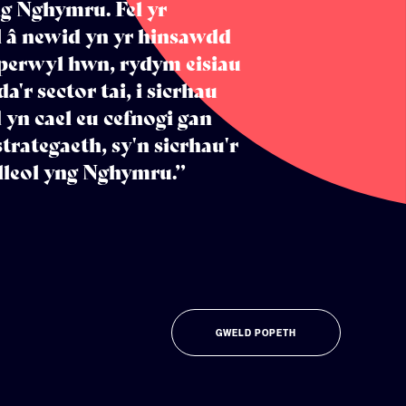
g Nghymru. Fel yr
el â newid yn yr hinsawdd
 perwyl hwn, rydym eisiau
r sector tai, i sicrhau
yn cael eu cefnogi gan
rategaeth, sy'n sicrhau'r
lleol yng Nghymru.”
GWELD POPETH