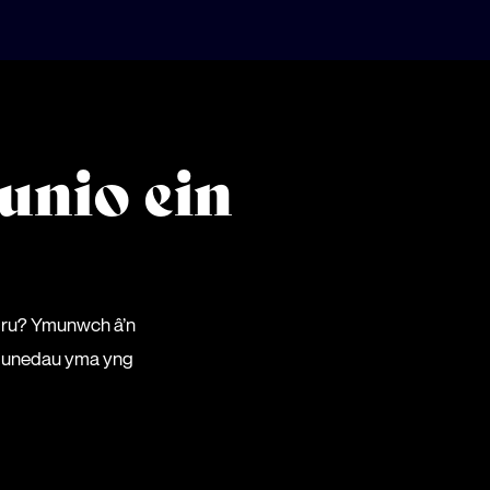
unio ein
mru? Ymunwch â’n
gymunedau yma yng