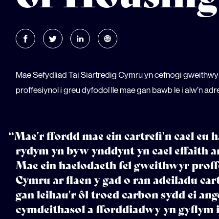
Mae Sefydliad Tai Siartredig Cymru yn cefnogi gweithwyr
proffesiynol i greu dyfodol lle mae gan bawb le i alw’n adre
“Mae'r ffordd mae ein cartrefi'n cael eu 
rydym yn byw ynddynt yn cael effaith a
Mae ein haelodaeth fel gweithwyr proffe
Cymru ar flaen y gad o ran adeiladu car
gan leihau'r ôl troed carbon sydd ei ange
cymdeithasol a fforddiadwy yn gyflym 