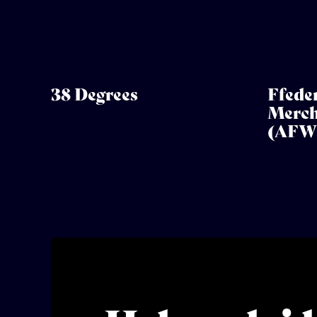
38 Degrees
Ffede
Merch
(AFW