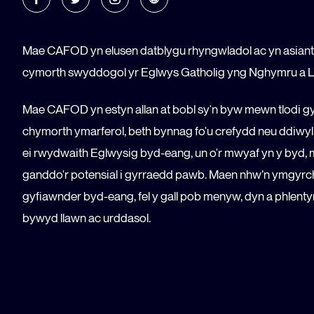
Mae CAFOD yn elusen datblygu rhyngwladol ac yn asian
cymorth swyddogol yr Eglwys Gatholig yng Nghymru a L
Mae CAFOD yn estyn allan at bobl sy'n byw mewn tlodi g
chymorth ymarferol, beth bynnag fo'u crefydd neu ddiwyl
ei rwydwaith Eglwysig byd-eang, un o'r mwyaf yn y byd,
ganddo'r potensial i gyrraedd pawb. Maen nhw’n ymgyrc
gyfiawnder byd-eang, fel y gall pob menyw, dyn a phlenty
bywyd llawn ac urddasol.