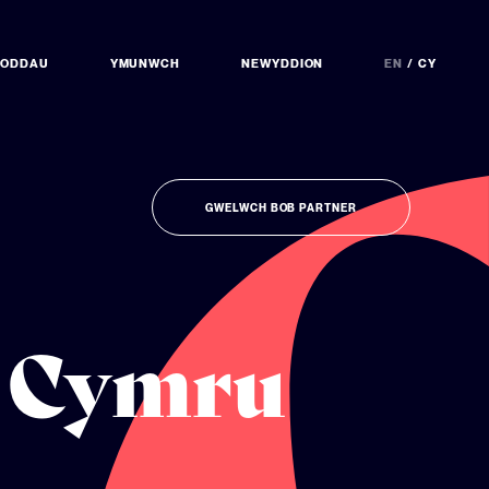
NODDAU
YMUNWCH
NEWYDDION
EN
CY
GWELWCH BOB PARTNER
 Cymru