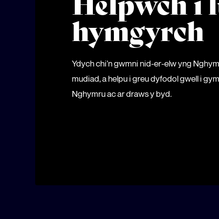
Helpwch i l
hymgyrch
Ydych chi’n gwmni nid-er-elw yng Nghy
mudiad, a helpu i greu dyfodol gwell i 
Nghymru ac ar draws y byd.