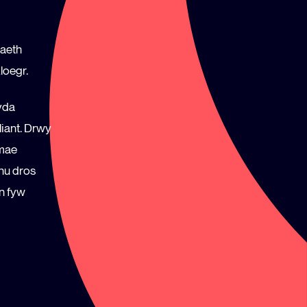
taeth
loegr.
yda
liant. Drwy
 mae
hu dros
n fyw