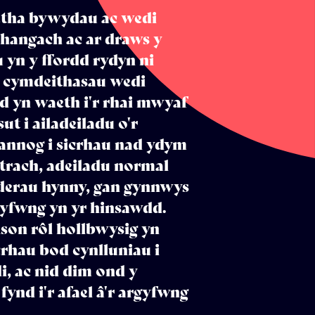
etha bywydau ac wedi
hangach ac ar draws y
 yn y ffordd rydyn ni
n cymdeithasau wedi
d yn waeth i'r rhai mwyaf
t i ailadeiladu o'r
annog i sicrhau nad ydym
ytrach, adeiladu normal
wnderau hynny, gan gynnwys
yfwng yn yr hinsawdd.
son rôl hollbwysig yn
crhau bod cynlluniau i
i, ac nid dim ond y
ynd i'r afael â'r argyfwng