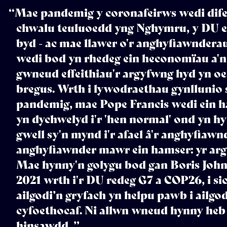
“Mae pandemig y coronafeirws wedi dif
chwalu teuluoedd yng Nghymru, y DU e
byd - ac mae llawer o'r anghyfiawnderau
wedi bod yn rhedeg ein heconomïau a'
gwneud effeithiau'r argyfwng hyd yn oe
bregus. Wrth i lywodraethau gynllunio su
pandemig, mae Pope Francis wedi ein h
yn dychwelyd i'r 'hen normal' ond yn h
gwell sy'n mynd i'r afael â'r anghyfia
anghyfiawnder mawr ein hamser: yr arg
Mae hynny'n golygu bod gan Boris John
2021 wrth i'r DU redeg G7 a COP26, i si
ailgodi’n gryfach yn helpu pawb i ailgod
cyfoethocaf. Ni allwn wneud hynny heb f
hinsawdd. ”