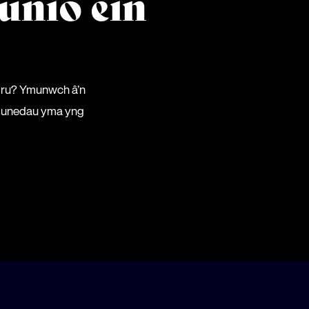
unio ein
mru? Ymunwch â’n
gymunedau yma yng