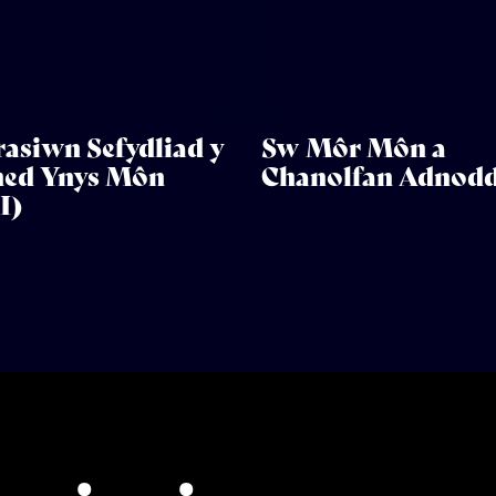
rasiwn Sefydliad y
Sw Môr Môn a
ed Ynys Môn
Chanolfan Adnod
I)