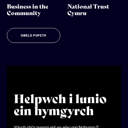
Business in the
National Trust
Community
Cymru
GWELD POPETH
Helpwch i lunio
ein hymgyrch
Ydych chi’n gwmni nid-er-elw yng Nghymru?