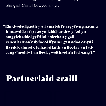
ehangach Castell Newydd Emlyn.
“Ein Gweledigaeth yw i ymateb i'r argyfwng natur a
hinsawdd ar frys ac yn feiddgar drwy fod yn
amgylcheddol gyfrifol, i sicrhau y gall
cenedlaethau'r dyfodol ffynnu, gan ddod o hyd i
ffyrdd cyfunol o leihau effaith yn lleol ac yn fyd-
eang ('meddwl yn lleol, gweithredu'n fyd-eang').”
Partneriaid eraill