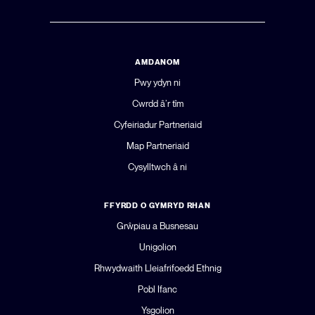
AMDANOM
Pwy ydyn ni
Cwrdd â’r tîm
Cyfeiriadur Partneriaid
Map Partneriaid
Cysylltwch â ni
FFYRDD O GYMRYD RHAN
Grŵpiau a Busnesau
Unigolion
Rhwydwaith Lleiafrifoedd Ethnig
Pobl Ifanc
Ysgolion