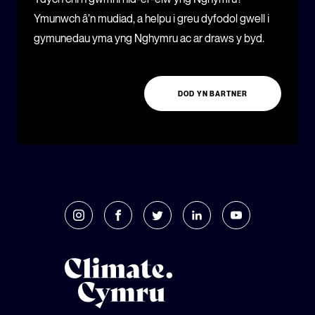
Ymunwch â’n mudiad, a helpu i greu dyfodol gwell i
gymunedau yma yng Nghymru ac ar draws y byd.
DOD YN BARTNER