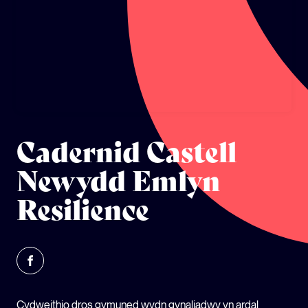
ECOSYSTEM CYLLID
LLYSGENHADON HINSAWDD IEUENCTID
YSGOLION
Cadernid Castell
Newydd Emlyn
Resilience
Cydweithio dros gymuned wydn gynaliadwy yn ardal