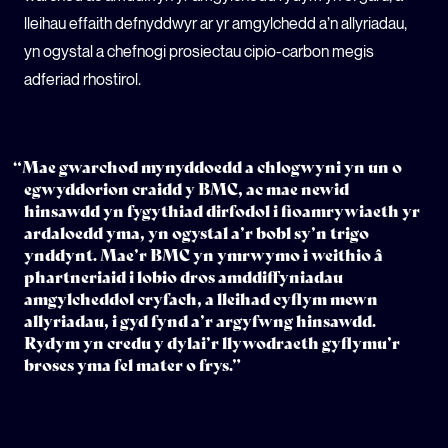
lleihau effaith defnyddwyr ar yr amgylchedd a’n allyriadau,
yn ogystal a chefnogi prosiectau cipio-carbon megis
adferiad rhostirol.
“Mae gwarchod mynyddoedd a chlogwyni yn un o
egwyddorion craidd y BMC, ac mae newid
hinsawdd yn fygythiad dirfodol i fioamrywiaeth yr
ardaloedd yma, yn ogystal a’r bobl sy’n trigo
ynddynt. Mae’r BMC yn ymrwymo i weithio â
phartneriaid i lobio dros amddiffyniadau
amgylcheddol cryfach, a lleihad cyflym mewn
allyriadau, i gyd fynd a’r argyfwng hinsawdd.
Rydym yn credu y dylai’r llywodraeth gyflymu’r
broses yma fel mater o frys.”