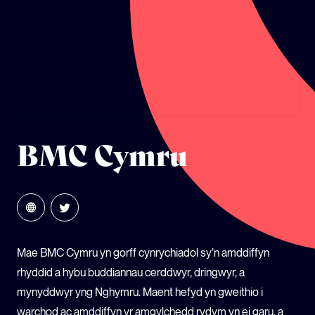
ECOSYSTEM CYLLID
LLYSGENHADON HINSAWDD IEUENCTID
YSGOLION
BMC Cymru
Mae BMC Cymru yn gorff cynrychiadol sy’n amddiffyn
rhyddid a hybu buddiannau cerddwyr, dringwyr, a
mynyddwyr yng Nghymru. Maent hefyd yn gweithio i
warchod ac amddiffyn yr amgylchedd rydym yn ei garu, a