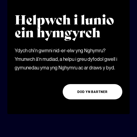
Helpwch i lunio
ein hymgyrch
Ydych chi’n gwmni nid-er-elw yng Nghymru?
Ymunwch â’n mudiad, a helpu i greu dyfodol gwell i
gymunedau yma yng Nghymru ac ar draws y byd.
DOD YN BARTNER