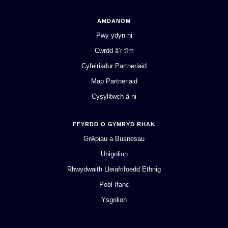
AMDANOM
Pwy ydyn ni
Cwrdd â’r tîm
Cyfeiriadur Partneriaid
Map Partneriaid
Cysylltwch â ni
FFYRDD O GYMRYD RHAN
Grŵpiau a Busnesau
Unigolion
Rhwydwaith Lleiafrifoedd Ethnig
Pobl Ifanc
Ysgolion