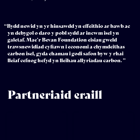
“Bydd newid yn yr hinsawdd yn effeithio ar bawb ac
yn debygol o daro y pobl sydd ar incwm isel yn
galetaf. Mae’r Bevan Foundation eisiau gweld
trawsnewidiad cyfiawn i economi a chymdeithas
carbon isel, gyda chamau i godi safon byw y rhai
lleiaf cefnog hefyd yn lleihau allyriadau carbon. ”
Partneriaid eraill