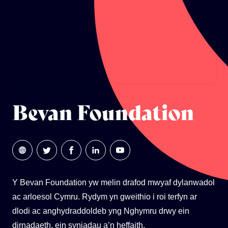
ECOSYSTEM CYLLID
LLYSGENHADON HINSAWDD IEUENCTID
YSGOLION
Bevan Foundation
Y Bevan Foundation yw melin drafod mwyaf dylanwadol
ac arloesol Cymru. Rydym yn gweithio i roi terfyn ar
dlodi ac anghydraddoldeb yng Nghymru drwy ein
dirnadaeth, ein syniadau a’n heffaith.