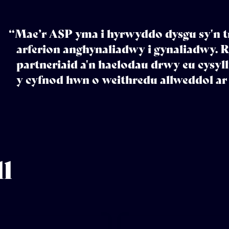
“Mae’r ASP yma i hyrwyddo dysgu sy'n 
arferion anghynaliadwy i gynaliadwy. 
partneriaid a'n haelodau drwy eu cysyllt
y cyfnod hwn o weithredu allweddol ar
ll