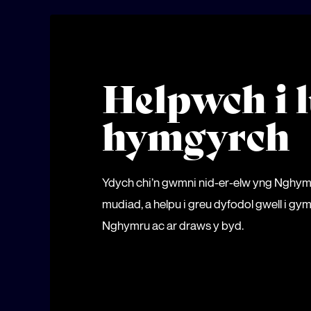
Helpwch i l
hymgyrch
Ydych chi’n gwmni nid-er-elw yng Nghy
mudiad, a helpu i greu dyfodol gwell i 
Nghymru ac ar draws y byd.