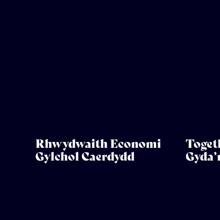
Rhwydwaith Economi
Toget
Gylchol Caerdydd
Gyda’