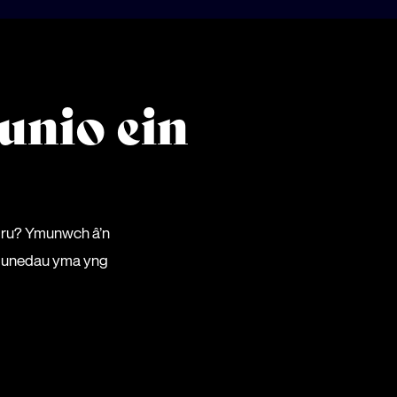
unio ein
mru? Ymunwch â’n
gymunedau yma yng