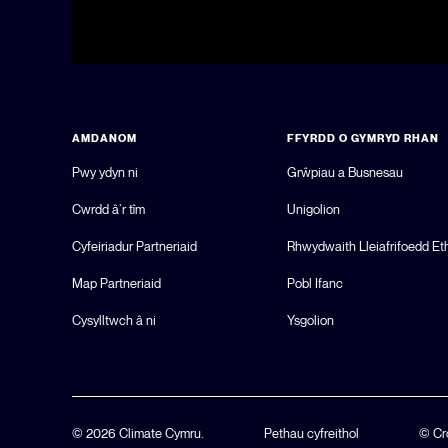
AMDANOM
FFYRDD O GYMRYD RHAN
Pwy ydyn ni
Grŵpiau a Busnesau
Cwrdd â’r tîm
Unigolion
Cyfeiriadur Partneriaid
Rhwydwaith Lleiafrifoedd Et
Map Partneriaid
Pobl Ifanc
Cysylltwch â ni
Ysgolion
© 2026 Climate Cymru.
Pethau cyfreithol
© Cr