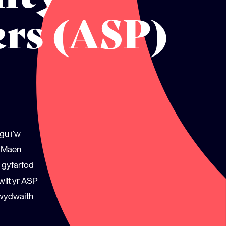
ers (ASP)
gu i'w
. Maen
l gyfarfod
llt yr ASP
rhwydwaith