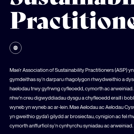
Practition
Mae'r Association of Sustainability Practitioners (ASP) yn
gymdeithas sy'n darparu rhagolygon rhwydweithio a dys
haelodau trwy gyfrwng cyfleoedd, cymorth ac arweiniad
nhw’n creu digwyddiadau dysgu a chyfleoedd eraill i bob
wyneb yn wyneb ac ar-lein. Mae Aelodau ac Aelodau Cysw
yn gweithio gyda’i gilydd ar brosiectau, cynigion ac fel 
cymorth anffurfiol sy'n cynhyrchu syniadau ac arweiniad.