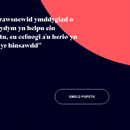
trawsnewid ymddygiad o
Rydym yn helpu ein
u, eu cefnogi a'u herio yn
 yr hinsawdd”
GWELD POPETH