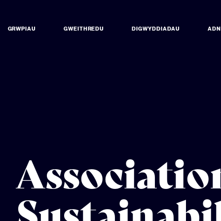
GRWPIAU
GWEITHREDU
DIGWYDDIADAU
AD
Associatio
Sustainabi