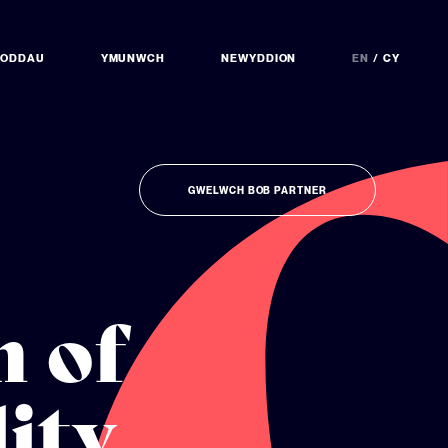
NODDAU
YMUNWCH
NEWYDDION
EN
CY
GWELWCH BOB PARTNER
n of
lity