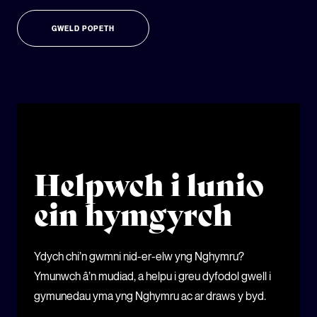
GWELD POPETH
Helpwch i lunio
ein hymgyrch
Ydych chi’n gwmni nid-er-elw yng Nghymru?
Ymunwch â’n mudiad, a helpu i greu dyfodol gwell i
gymunedau yma yng Nghymru ac ar draws y byd.