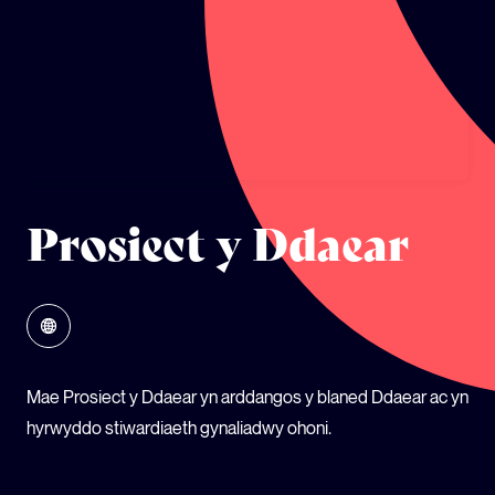
ECOSYSTEM CYLLID
LLYSGENHADON HINSAWDD IEUENCTID
YSGOLION
Prosiect y Ddaear
Mae Prosiect y Ddaear yn arddangos y blaned Ddaear ac yn
hyrwyddo stiwardiaeth gynaliadwy ohoni.