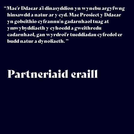
“Mae'r Ddaear a'i dinasyddion yn wynebu argyfwng
hinsawdd a natur ar y cyd. Mae Prosiect y Ddaear
yn gobeithio cyfrannu'n gadarnhaol tuag at
ymwybyddiaeth y cyhoedd a gweithredu
cadarnhaol, gan wyrdroi'r tueddiadau cyfredol er
budd natur a dynoliaeth. ”
Partneriaid eraill