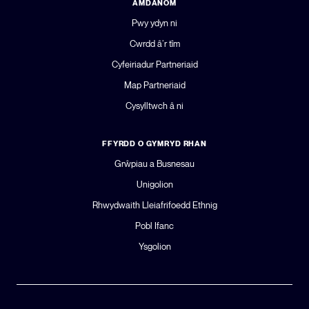
AMDANOM
Pwy ydyn ni
Cwrdd â’r tîm
Cyfeiriadur Partneriaid
Map Partneriaid
Cysylltwch â ni
FFYRDD O GYMRYD RHAN
Grŵpiau a Busnesau
Unigolion
Rhwydwaith Lleiafrifoedd Ethnig
Pobl Ifanc
Ysgolion