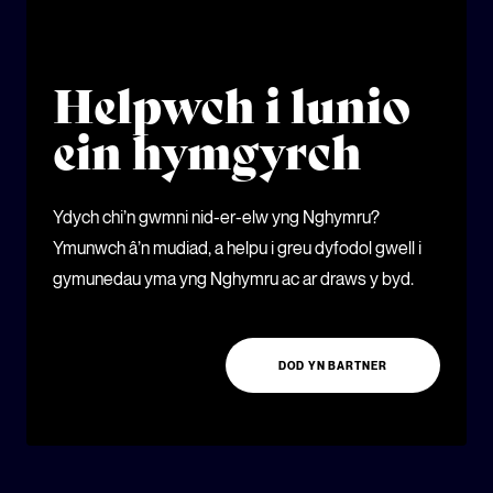
Helpwch i lunio
ein hymgyrch
Ydych chi’n gwmni nid-er-elw yng Nghymru?
Ymunwch â’n mudiad, a helpu i greu dyfodol gwell i
gymunedau yma yng Nghymru ac ar draws y byd.
DOD YN BARTNER