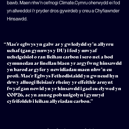
bawb. Maen nhw’n cefnogi Climate.Cymru oherwydd ei fod
yn allweddol i’r pryder dros gywirdeb y creu a Chyfiawnder
Hinsawdd.
“Mae'r eglwys yn galw ar y gwledydd sy’n allyrru
uchaf (gan gynnwys y DU) i fod y mwyaf
uchelgeisiol o ran lleihau carbon i sero net a bod
cymunedau ar linellau blaen yr argyfwng hinsawdd
yn barod ar gyfer y newidiadau maen nhw’n eu
profi. Mae'r Eglwys Fethodistaidd yn gwneud hyn
drwy alluogi lleisiau'r rheiny yr effeithir arnynt
fwyaf gan newid yn yr hinsawdd i gael eu clywed yn
COP26, ac yn annog pob unigolyn i gymryd
cyfrifoldeb i leihau allyriadau carbon.”