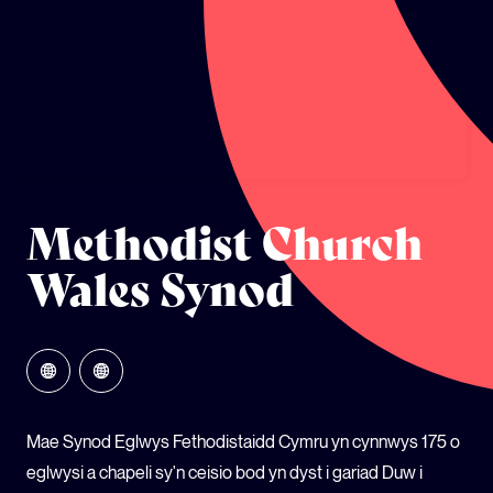
ECOSYSTEM CYLLID
LLYSGENHADON HINSAWDD IEUENCTID
YSGOLION
Methodist Church
Wales Synod
Mae Synod Eglwys Fethodistaidd Cymru yn cynnwys 175 o
eglwysi a chapeli sy'n ceisio bod yn dyst i gariad Duw i