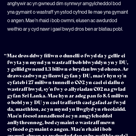
anghywir ac yn gwneud dim synnwyr amgylcheddol bod
yna gymaint o wastraff yn ystod cyfnod lle mae yna gymaint
o angen. Mae’n rhaid i bob cwmni, elusen ac awdurdod
weithio ar y cyd nawr i gael bwyd dros ben ar blatiau pobl.
“Mae dros ddwy filiwn o dunelli o fwyd da y gellir ei
fwyta yn mynd yn wastraff bob blwyddyn yn y DU,
y gellid gwneud 1.3 biliwn o brydau bwyd ohono. Ar
draws cadwyn gyflenwi gyfan y DU, mae'r hyn sy'n
cyfateb i 27 miliwn tunnell o CO2 yn cael ei daflu o
wastraff bwyd, sy'n fwy o allyriadau C02 na gwlad
gyfan Sri Lanka. Mae hyn ar adeg pan fo 8.4 miliwn
o bobl yn y DU yn cael trafferth cael gafael ar fwyd
da, maethlon, ac yn mynd yn llwglyd yn rheolaidd.
Mae'n foesol annadleuol ac yn amgylcheddol
anllythrennog, bod cymaint o wastraff mewn
cyfnod o gymaint o angen. Mae'n rhaid i bob
cwmni, elusen ac awdurdod dan sylw weithio gyda'i