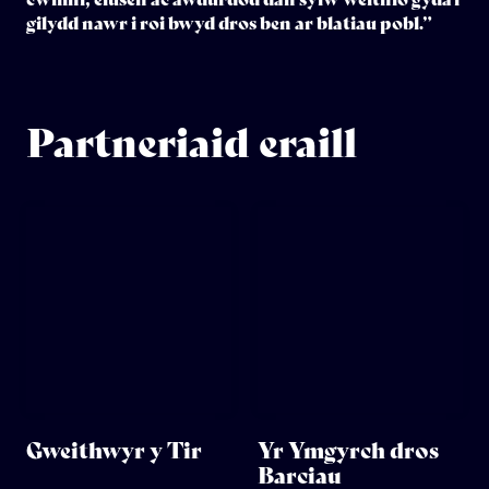
gilydd nawr i roi bwyd dros ben ar blatiau pobl.”
Partneriaid eraill
Gweithwyr y Tir
Yr Ymgyrch dros
Barciau