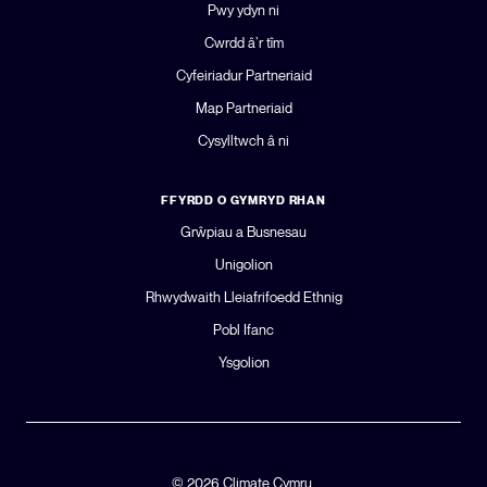
Pwy ydyn ni
Cwrdd â’r tîm
Cyfeiriadur Partneriaid
Map Partneriaid
Cysylltwch â ni
FFYRDD O GYMRYD RHAN
Grŵpiau a Busnesau
Unigolion
Rhwydwaith Lleiafrifoedd Ethnig
Pobl Ifanc
Ysgolion
© 2026 Climate Cymru.