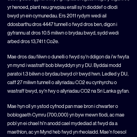
yr henoed, plant neu grwpiau eraill sy’n dioddef o dlodi
bwyd yn ein cymunedau. Ers 2011 rydym wedi ail
ddosbarthu dros 4447 tunnell o fwyd dros ben, digon i
gyfrannu at dros 10.5 miliwn o brydau bwyd, sydd wedi
arbed dros 13,741 t Co2e.
Mae dros dau filiwn o dunelli o fwyd sy’n ddigon da i’w fwyta
yn mynd i wastraff bob blwyddyn yn y DU. Byddai modd
paratoi 1.3 biliwn o brydau bwyd o’r bwyd hwn. Ledled y DU,
caiff 27 miliwn tunnell o allyriadau CO2 eu cynhyrchu o
wastraff bwyd, sy’n fwy o allyriadau CO2 na Sri Lanka gyfan.
Mae hyn oll yn ystod cyfnod pan mae bron i chwarter o
boblogaeth Cymru (700,000) yn byw mewn tlodi, ac mae
pobl yn ei chael hi’n anodd cael mydediad at fwyd da a
maethlon, ac yn Mynd heb fwyd yn rheolaidd. Mae’n foesol