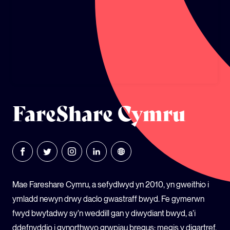
ECOSYSTEM CYLLID
LLYSGENHADON HINSAWDD IEUENCTID
YSGOLION
FareShare Cymru
Mae Fareshare Cymru, a sefydlwyd yn 2010, yn gweithio i
ymladd newyn drwy daclo gwastraff bwyd. Fe gymerwn
fwyd bwytadwy sy’n weddill gan y diwydiant bwyd, a’i
ddefnyddio i gynorthwyo grwpiau bregus; megis y digartref,