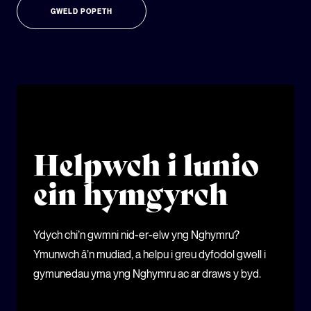
GWELD POPETH
Helpwch i lunio
ein hymgyrch
Ydych chi’n gwmni nid-er-elw yng Nghymru?
Ymunwch â’n mudiad, a helpu i greu dyfodol gwell i
gymunedau yma yng Nghymru ac ar draws y byd.