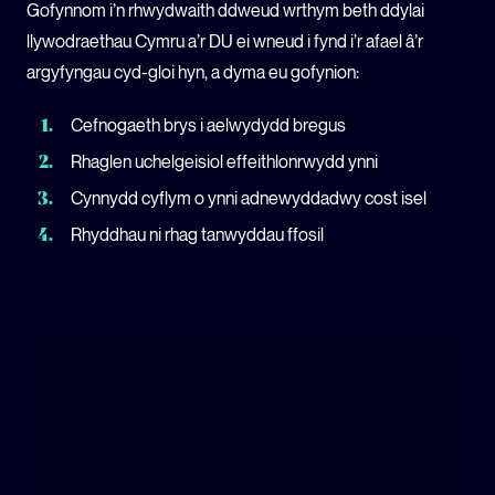
Gofynnom i’n rhwydwaith ddweud wrthym beth ddylai
llywodraethau Cymru a’r DU ei wneud i fynd i’r afael â’r
argyfyngau cyd-gloi hyn, a dyma eu gofynion:
Cefnogaeth brys i aelwydydd bregus
Rhaglen uchelgeisiol effeithlonrwydd ynni
Cynnydd cyflym o ynni adnewyddadwy cost isel
Rhyddhau ni rhag tanwyddau ffosil