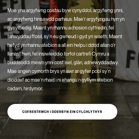
ECOSYSTEM CYLLID
Mae yna argyfwng costau byw cynyddol, argyfwng ynni,
LLYSGENHADON HINSAWDD IEUENCTID
ac argyfwng hinsawdd parhaus. Mae'r argyfyngau hyn yn
gysylltiedig. Maent yn rhannu achosion cyffredin, fel
YSGOLION
tanwyddau ffosil, sy'n eu gwneud i gyd yn waeth. Maent
hefyd yn rhannu atebion a all ein helpu i ddod allan o'r
llanast hwn, fel insiwleiddio torfol cartrefi Cymru a
buddsoddi mewn ynni cost isel, glân, adnewyddadwy.
Mae angen cymorth brys yn awr ar gyfer pobl sy'n
dioddef ac mae'n rhaid i ni ehangu'n gyflym atebion
cadarn, hirdymor.
COFRESTRWCH I DDERBYN EIN CYLCHLYTHYR