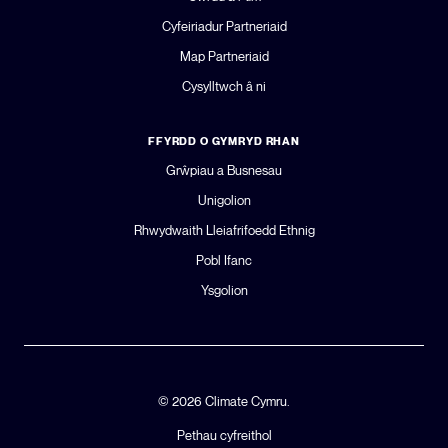
Cyfeiriadur Partneriaid
Map Partneriaid
Cysylltwch â ni
FFYRDD O GYMRYD RHAN
Grŵpiau a Busnesau
Unigolion
Rhwydwaith Lleiafrifoedd Ethnig
Pobl Ifanc
Ysgolion
© 2026 Climate Cymru.
Pethau cyfreithol