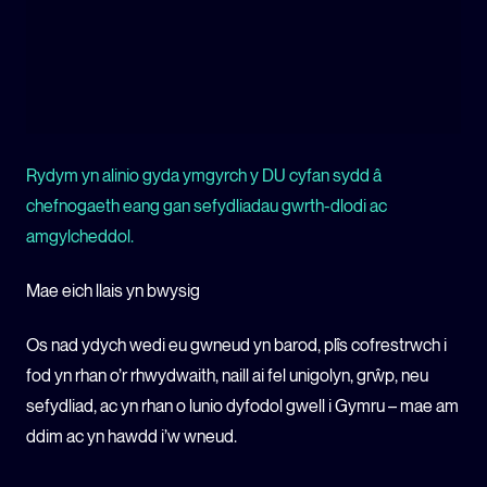
Rydym yn alinio gyda ymgyrch y DU cyfan sydd â
chefnogaeth eang gan sefydliadau gwrth-dlodi ac
amgylcheddol.
Mae eich llais yn bwysig
Os nad ydych wedi eu gwneud yn barod, plîs cofrestrwch i
fod yn rhan o’r rhwydwaith, naill ai fel unigolyn, grŵp, neu
sefydliad, ac yn rhan o lunio dyfodol gwell i Gymru – mae am
ddim ac yn hawdd i’w wneud.