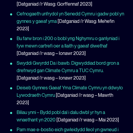
[Datganiad i’r Wasg: Gorffennaf 2023]
Cefnogaeth unfrydol yn Senedd Cymru i gadw pobl yn
gynnes y gaeaf yma
[Datganiad i’r Wasg: Mehefin
2023]
Bu farw bron i 200 o bobl yng Nghymru o ganlyniad i
fyw mewn cartrefi oer a llaith y gaeaf diwethaf
[Datganiad i’r wasg – Ionawr 2023]
Swyddi Gwyrdd Da i bawb. Digwyddiad bord gron a
drefnwyd gan Climate Cymru a TUC Cymru.
[Datganiad i’r wasg – Ionawr 2023]
Deiseb Gynnes Gaeaf Yma Climate Cymru yn ddwylo
Lywodraeth Cymru
[Datganiad i’r wasg – Mawrth
2023]
Biliau ynni – Bydd pobl dal i dalu dwbl yr hyn a
wnaethant yn 2020
[Datganiad i’r wasg – Mai 2023]
Pam mae e-bostio eich gwleidydd lleol yn gwneud i