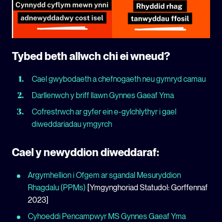
Tybed beth allwch chi ei wneud?
Cael gwybodaeth a chefnogaeth neu gymryd camau
Darllenwch y briff llawn Gynnes Gaeaf Yma
Cofrestrwch ar gyfer ein e-gylchlythyr i gael
diweddariadau ymgyrch
Cael y newyddion diweddaraf:
Argymhellion i Ofgem ar sgandal Mesuryddion
Rhagdalu (PPMs)
[Ymgynghoriad Statudol: Gorffennaf
2023]
Cyhoeddi Pencampwyr MS Gynnes Gaeaf Yma