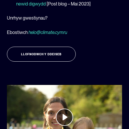
newid digwydd
[Post blog – Mai 2023]
Unrhyw gwestiynau?
Ebostiwch
helo@climate.cymru
LLOFNODWCH Y DDEISEB
Play