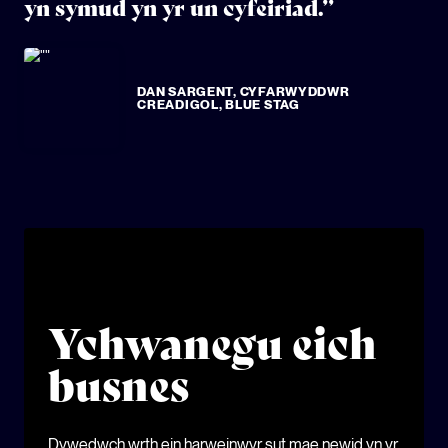
yn symud yn yr un cyfeiriad.”
DAN SARGENT, CYFARWYDDWR
CREADIGOL, BLUE STAG
Ychwanegu eich
busnes
Dywedwch wrth ein harweinwyr sut mae newid yn yr