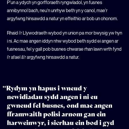
P’un a ydych yn gorfforaeth ryngwladol, yn fusnes
annibynnol bach, neu’n unrhyw beth yn y canol, mae’r
argyfwng hinsawdd a natur yn effeithio ar bob un ohonom.
Rhaid i’r Llywodraeth wybod yn union pa mor bwysig yw hyn
i ni. Ac mae angen iddyn nhw wybod beth sydd ei angen ar
fusnesau, fel y gall pob busnes chwarae rhan lawn wrth fynd
i’r afael â’r argyfwng hinsawdd a natur.
“Rydym yn hapus i wneud y
newidiadau sydd angen i ni eu
gwneud fel busnes, ond mae angen
fframwaith polisi arnom gan ein
harweinwyr, i sicrhau ein bod i gyd