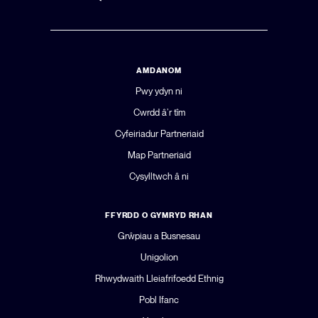
AMDANOM
Pwy ydyn ni
Cwrdd â’r tîm
Cyfeiriadur Partneriaid
Map Partneriaid
Cysylltwch â ni
FFYRDD O GYMRYD RHAN
Grŵpiau a Busnesau
Unigolion
Rhwydwaith Lleiafrifoedd Ethnig
Pobl Ifanc