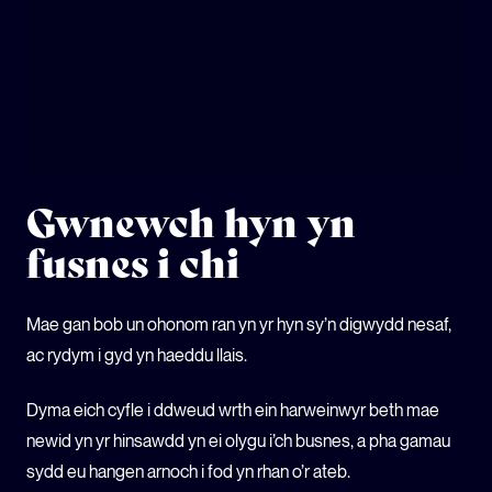
ECOSYSTEM CYLLID
LLYSGENHADON HINSAWDD IEUENCTID
YSGOLION
Gwnewch hyn yn
fusnes i chi
Mae gan bob un ohonom ran yn yr hyn sy’n digwydd nesaf,
ac rydym i gyd yn haeddu llais.
Dyma eich cyfle i ddweud wrth ein harweinwyr beth mae
newid yn yr hinsawdd yn ei olygu i’ch busnes, a pha gamau
sydd eu hangen arnoch i fod yn rhan o’r ateb.