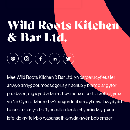
ECOSYSTEM CYLLID
LLYSGENHADON HINSAWDD IEUENCTID
Wild Roots Kitchen
YSGOLION
& Bar Ltd.
Mae Wild Roots Kitchen & Bar Ltd. yn darparu cyfleuster
arlwyo anhygoel, moesegol, sy'n achub y blaned ar gyfer
priodasau, digwyddiadau a chwsmeriaid corfforaethol, yma
yn Ne Cymru. Maen nhw’n angerddol am gyflenwi bwydydd
blasus a diodydd o ffynonellau lleol a chynaliadwy, gyda
lefel ddigyffelyb o wasanaeth a gyda gwên bob amser!