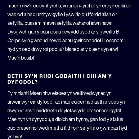
maen nhw’n eu cynhyrchu, yn uniongyrchol yn erbyn eu llinell
waelod a heb unrhyw gyfle i yswirio eu ffordd allan o’r
sefyllfa, buasem mewn sefyllfa wahanol iawn nawr.
Dysgwch gan y busnesau newydd sydd ar y gweill a B-
Corps sy’n gwneud newidiadau gwirioneddol i’r economi,
hyd yn oed drwy roi pobl a’r blaned ar y blaen cyn elw!
Mae’n bosib!
BETH SY’N RHOI GOBAITH I CHI AM Y
DYFODOL?
Fy mhlant! Maen nhw eisoes yn weithredwyr ac yn
arweinwyr ein dyfodol, ac mae eu cenhedlaeth eisoes yn
dwyn yr arweinyddiaeth ddyletswydd bresennol i gyfrif.
Mae hyn yn cynyddu, a diolch am hynny, gan fod y status
quo presennol wedi methu â throi’r sefyllfa o gwmpas hyd
yn hyn!