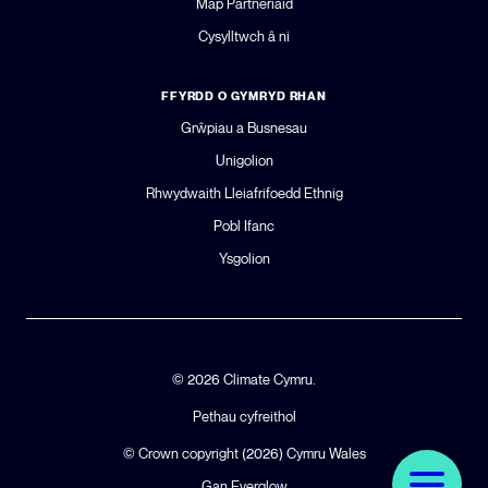
Map Partneriaid
Cysylltwch â ni
FFYRDD O GYMRYD RHAN
Grŵpiau a Busnesau
Unigolion
Rhwydwaith Lleiafrifoedd Ethnig
Pobl Ifanc
Ysgolion
© 2026 Climate Cymru.
Pethau cyfreithol
© Crown copyright (2026)
Cymru Wales
Gan Everglow