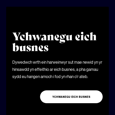
Ychwanegu eich
busnes
Dywedwch wrth ein harweinwyr sut mae newid yn yr
hinsawdd yn effeithio ar eich busnes, a pha gamau
sydd eu hangen arnoch i fod yn rhan o’r ateb.
YCHWANEGU EICH BUSNES