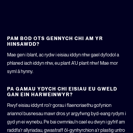
PAM BOD OTS GENNYCH CHI AM YR
HINSAWDD?
Mae gen i blant, ac rydw i eisiau iddyn nhw gael dyfodol a
phlaned iach iddyn nhw, eu plant A’U plant nhw! Mae mor
syml â hynny.
PA GAMAU YDYCH CHI EISIAU EU GWELD
GAN EIN HARWEINWYR?
Rwyf eisiau iddynt roi’r gorau i flaenoriaethu gofynion
ariannol busnesau mawr dros yr argyfwng byd-eang rydym i
gyd yn ei wynebu. Pe bai cwmnïau’n cael eu dwyn i gyfrif am
raddfa’r allyriadau, gwastraff ôl-gynhyrchion a’r plastig untro