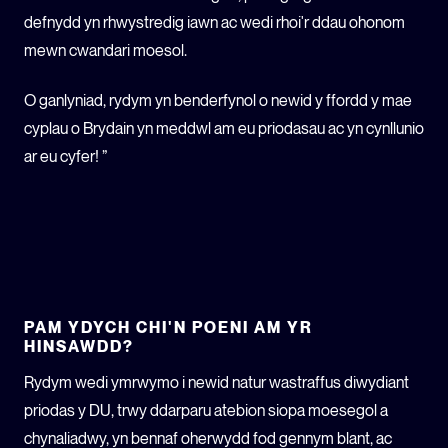
defnydd yn rhwystredig iawn ac wedi rhoi'r ddau ohonom
mewn cwandari moesol.
O ganlyniad, rydym yn benderfynol o newid y ffordd y mae
cyplau o Brydain yn meddwl am eu priodasau ac yn cynllunio
ar eu cyfer! ”
PAM YDYCH CHI'N POENI AM YR
HINSAWDD?
Rydym wedi ymrwymo i newid natur wastraffus diwydiant
priodas y DU, trwy ddarparu atebion siopa moesegol a
chynaliadwy, yn bennaf oherwydd fod gennym blant, ac