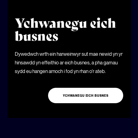
Ychwanegu eich
busnes
Dywedwch wrth ein harweinwyr sut mae newid yn yr
hinsawdd yn effeithio ar eich busnes, a pha gamau
sydd eu hangen arnoch i fod yn rhan o’r ateb.
YCHWANEGU EICH BUSNES