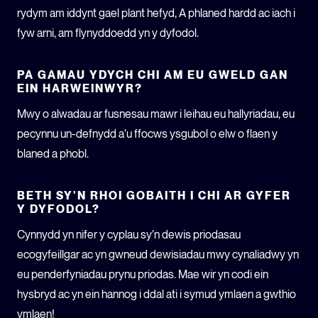
rydym am iddynt gael plant hefyd, A phlaned hardd ac iach i
fyw arni, am flynyddoedd yn y dyfodol.
PA GAMAU YDYCH CHI AM EU GWELD GAN
EIN HARWEINWYR?
Mwy o alwadau ar fusnesau mawr i leihau eu hallyriadau, eu
pecynnu un-defnydd a’u ffocws ysgubol o elw o flaen y
blaned a phobl.
BETH SY'N RHOI GOBAITH I CHI AR GYFER
Y DYFODOL?
Cynnydd yn nifer y cyplau sy’n dewis priodasau
ecogyfeillgar ac yn gwneud dewisiadau mwy cynaliadwy yn
eu penderfyniadau prynu priodas. Mae wir yn codi ein
hysbryd ac yn ein hannog i ddal ati i symud ymlaen a gwthio
ymlaen!