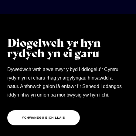
Diogelwch yr hyn
rydych yn ei garu
Dywedwch wrth arweinwyr y byd i ddiogelu’r Cymru
rydym yn ei charu rhag yr argyfyngau hinsawdd a
natur. Anfonwch galon iâ enfawr i’r Senedd i ddangos
iddyn nhw yn union pa mor bwysig yw hyn i chi.
YCHWANEGU EICH LLAIS