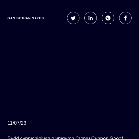
ECOSYSTEM CYLLID
LLYSGENHADON HINSAWDD IEUENCTID
GAN BETHAN SAYED
YSGOLION
11/07/23
Bydd cynrychiolwyr o ymgyrch Cymru Cynnes Gaeaf