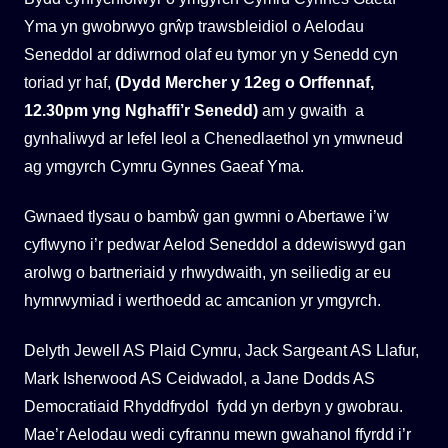
Yma yn gwobrwyo grŵp trawsbleidiol o Aelodau
Seneddol ar ddiwrnod olaf eu tymor yn y Senedd cyn
toriad yr haf,
(Dydd Mercher y 12eg o Orffennaf,
12.30pm yng Nghaffi’r Senedd)
am y gwaith a
gynhaliwyd ar lefel leol a Chenedlaethol yn ymwneud
ag ymgyrch Cymru Gynnes Gaeaf Yma.
Gwnaed tlysau o bambŵ gan gwmni o Abertawe i’w
cyflwyno i’r pedwar Aelod Seneddol a ddewiswyd gan
arolwg o bartneriaid y rhwydwaith, yn seiliedig ar eu
hymrwymiad i werthoedd ac amcanion yr ymgyrch.
Delyth Jewell AS Plaid Cymru, Jack Sargeant AS Llafur,
Mark Isherwood AS Ceidwadol, a Jane Dodds AS
Democratiaid Rhyddfrydol fydd yn derbyn y gwobrau.
Mae’r Aelodau wedi cyfrannu mewn gwahanol ffyrdd i’r