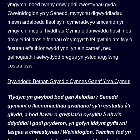
ymgyrch, boed hynny drwy godi cwestiynau gyda
Gweinidogion yn y Senedd, mynychu digwyddiadau
mewn ardaloedd lleol sy’n cymeradwyo amcanion yr
ymgyrch, megis rhyddhau Cymru o danwyddu ffosil, neu
drwy eiriol dros elfennau o’r ymgyrch fel gwthio am fwy o
fesurau effeithlonrwydd ynni yn ein cartrefi, neu
gefnogaeth i aelwydydd bregus yn ystod argyfwng
costau byw.
Dywedodd Bethan Sayed o Cynnes Gaeaf Yma Cymru:
‘Rydym yn gwybod bod gan Aelodau’r Senedd
gymaint o flaenoriaethau gwahanol sy’n cystadlu â’i
gilydd, a bod llawer o grwpiau’n cysylltu â nhw’n
ddyddiol i godi pryderon, yn gofyn iddynt gyflawni
tasgau a chwestiynau i Weinidogion. Teimlwn fod yn