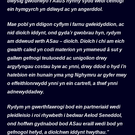
bwysig gwobrwyo’r AauS hynny sydd wedi cefnogi
ein hymgyrch yn ddiwyd ac yn angerddol.
Mae pobl yn ddigon cyflym i farnu gwleidyddion, ac
nid diolch iddynt, ond gyda’r gwobrau hyn, rydym
am ddweud wrth ASau – diolch. Diolch i chi am eich
gwaith caled yn codi materion yn ymwneud â sut y
gallwn gefnogi teuluoedd ac unigolion drwy
argyfyngau costau byw ac ynni, drwy ddod o hyd i’n
hatebion ein hunain yma yng Nghymru ar gyfer mwy
o effeithlonrwydd ynni yn ein cartrefi, a thwf ynni
adnewyddadwy.
Rydym yn gwerthfawrogi bod ein partneriaid wedi
pleidleisio i roi rhywbeth i bedwar Aelod Seneddol,
ond hoffwn gydnabod bod ASau eraill wedi bod yn
gefnogol hefyd, a diolchwn iddynt hwythau.”