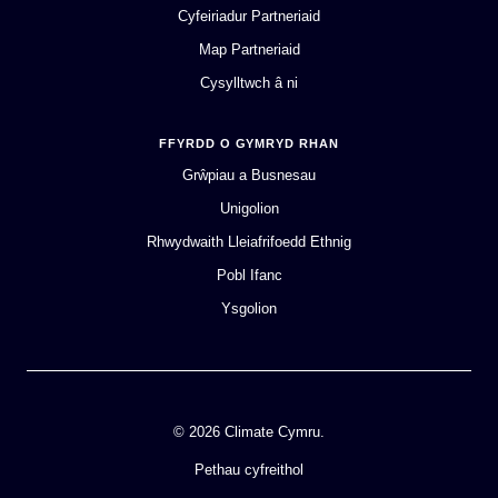
Cyfeiriadur Partneriaid
Map Partneriaid
Cysylltwch â ni
FFYRDD O GYMRYD RHAN
Grŵpiau a Busnesau
Unigolion
Rhwydwaith Lleiafrifoedd Ethnig
Pobl Ifanc
Ysgolion
© 2026 Climate Cymru.
Pethau cyfreithol