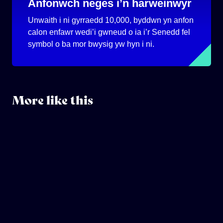
Anfonwch neges i’n harweinwyr
Unwaith i ni gyrraedd 10,000, byddwn yn anfon
calon enfawr wedi’i gwneud o ia i’r Senedd fel
symbol o ba mor bwysig yw hyn i ni.
More like this